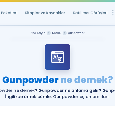
Paketleri
Kitaplar ve Kaynaklar
Katılımcı Görüşleri
Ücretsiz Kayna
Ana Sayfa
Sözlük
gunpowder
YDS ve YÖKDİL içi
Sözlük
İngilizce Sınavları
Puan Hesapla
Gunpowder
ne demek?
YDS ve YÖKDİL P
Remz
Rehberlik Aracı
wder ne demek? Gunpowder ne anlama gelir? Gun
YDS ve YÖKDİL'e H
İngilizce örnek cümle. Gunpowder eş anlamlıları.
ÖSYM Sınav Ta
Tüm ÖSYM Sınavl