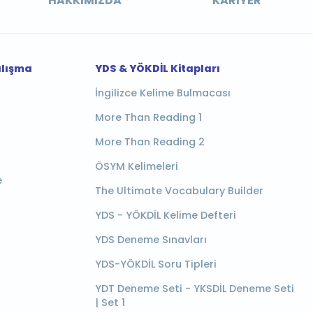
HAKKIMIZDA
KARIYER
alışma
YDS & YÖKDİL Kitapları
İngilizce Kelime Bulmacası
More Than Reading 1
More Than Reading 2
ÖSYM Kelimeleri
e
The Ultimate Vocabulary Builder
YDS - YÖKDİL Kelime Defteri
YDS Deneme Sınavları
YDS-YÖKDİL Soru Tipleri
YDT Deneme Seti - YKSDİL Deneme Seti
| Set 1