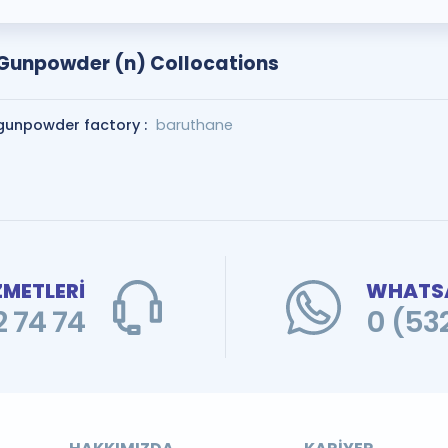
Gunpowder (n) Collocations
gunpowder factory :
baruthane
ZMETLERİ
WHATSA
 74 74
0 (53