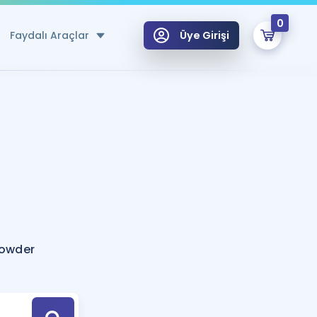
0
Faydalı Araçlar
Üye Girişi
klar
n Ücretsiz Kaynaklar
 için Özel Sözlük
Sepetin Şu An Boş.
ma
uan Hesaplama Aracı
i Hoca ile seni sınava hazırlayacak onlarca eğitim seni bekliyor!
Şifremi Hatırlamıyorum
GİRİŞ YAP
powder
azırlananlar için Öneriler
kvimi
ÜYE DEĞİLİM
arı Tek Takvimde