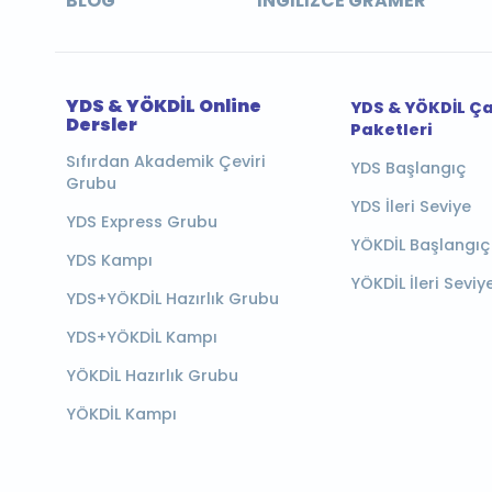
BLOG
İNGILIZCE GRAMER
YDS & YÖKDİL Online
YDS & YÖKDİL Ç
Dersler
Paketleri
Sıfırdan Akademik Çeviri
YDS Başlangıç
Grubu
YDS İleri Seviye
YDS Express Grubu
YÖKDİL Başlangıç
YDS Kampı
YÖKDİL İleri Seviy
YDS+YÖKDİL Hazırlık Grubu
YDS+YÖKDİL Kampı
YÖKDİL Hazırlık Grubu
YÖKDİL Kampı