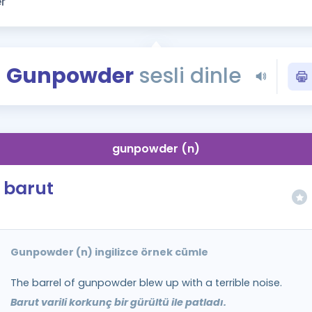
Kampanyalar
Eğitim ve Kitaplar
Blog
Gunpowder
sesli dinle
YDS - YÖKDİL Tüm S
İngilizce Gram
İngilizce Gramer
gunpowder (n)
barut
Gunpowder (n) ingilizce örnek cümle
The barrel of gunpowder blew up with a terrible noise.
Barut varili korkunç bir gürültü ile patladı.