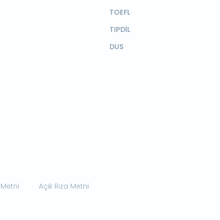
TOEFL
TIPDİL
DUS
 Metni
Açık Rıza Metni