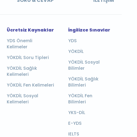
SORU & CEVAP
İLETIŞIM
Ücretsiz Kaynaklar
İngilizce Sınavlar
YDS Önemli
YDS
Kelimeler
YÖKDİL
YÖKDİL Soru Tipleri
YÖKDİL Sosyal
YÖKDİL Sağlık
Bilimler
Kelimeleri
YÖKDİL Sağlık
YÖKDİL Fen Kelimeleri
Bilimleri
YÖKDİL Sosyal
YÖKDİL Fen
Kelimeleri
Bilimleri
YKS-DİL
E-YDS
IELTS