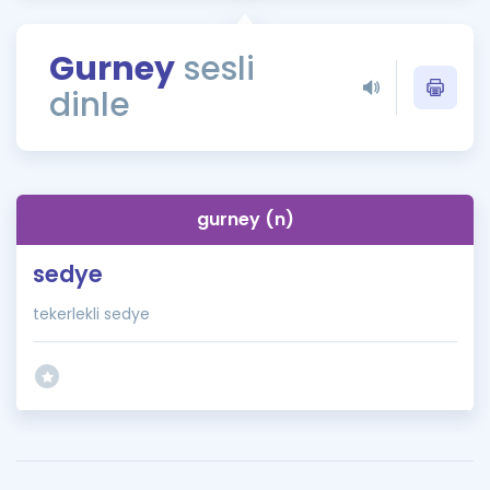
Puan Hesaplama
Gurney
sesli
Rehberlik Aracı
dinle
ÖSYM Sınav Takvimi
Kampanyalar
Blog
gurney (n)
İngilizce Gramer
sedye
tekerlekli sedye