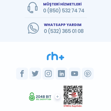
MÜŞTERİ HİZMETLERİ
0 (850) 532 74 74
WHATSAPP YARDIM
0 (532) 365 01 08