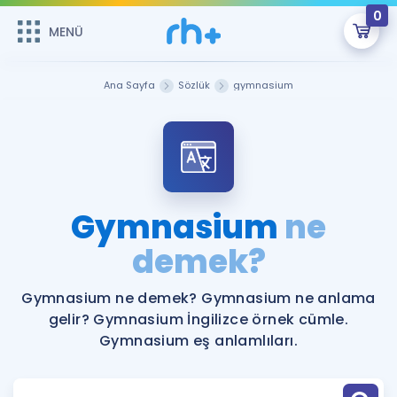
0
MENÜ
MENÜ
Üye Girişi
Ana Sayfa
Sözlük
gymnasium
Online Dersler
Sepetin Şu An Boş.
Çalışma Paketleri
Remzi Hoca ile seni sınava hazırlayacak onlarca eğitim seni
bekliyor!
Kitaplar ve Kaynaklar
GİRİŞ YAP
Gymnasium
ne
Katılımcı Görüşleri
demek?
Şifremi Hatırlamıyorum
ÜYE DEĞİLİM
Faydalı Araçlar
Gymnasium ne demek? Gymnasium ne anlama
gelir? Gymnasium İngilizce örnek cümle.
Ücretsiz Kaynaklar
Blog
İngilizce Gramer
Gymnasium eş anlamlıları.
Hakkımızda
Kariyer
Sözlük
Soru & Cevap
İletişim