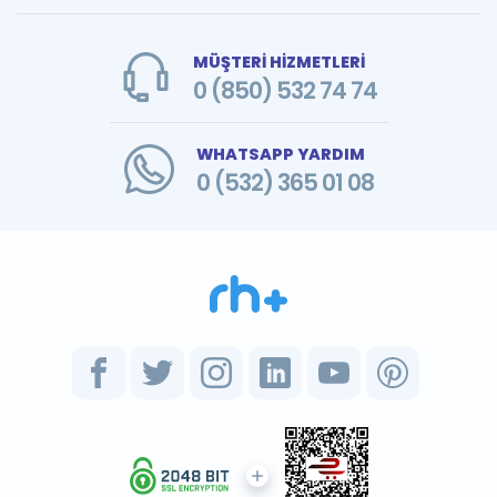
MÜŞTERİ HİZMETLERİ
0 (850) 532 74 74
WHATSAPP YARDIM
0 (532) 365 01 08