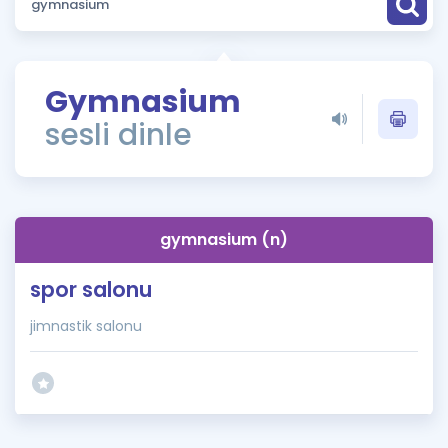
Puan Hesaplama
Rehberlik Aracı
Gymnasium
ÖSYM Sınav Takvimi
sesli dinle
Kampanyalar
Blog
gymnasium (n)
İngilizce Gramer
spor salonu
jimnastik salonu