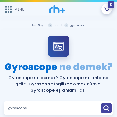
0
MENÜ
MENÜ
Üye Girişi
Ana Sayfa
Sözlük
gyroscope
Online Dersler
Sepetin Şu An Boş.
Çalışma Paketleri
Remzi Hoca ile seni sınava hazırlayacak onlarca eğitim seni
bekliyor!
Kitaplar ve Kaynaklar
GİRİŞ YAP
Gyroscope
ne demek?
Katılımcı Görüşleri
Şifremi Hatırlamıyorum
Gyroscope ne demek? Gyroscope ne anlama
gelir? Gyroscope İngilizce örnek cümle.
ÜYE DEĞİLİM
Faydalı Araçlar
Gyroscope eş anlamlıları.
Ücretsiz Kaynaklar
Blog
İngilizce Gramer
Hakkımızda
Kariyer
Sözlük
Soru & Cevap
İletişim