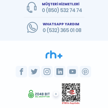
MÜŞTERİ HİZMETLERİ
0 (850) 532 74 74
WHATSAPP YARDIM
0 (532) 365 01 08