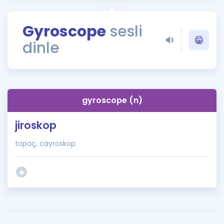
Puan Hesaplama
Gyroscope
sesli
Rehberlik Aracı
dinle
ÖSYM Sınav Takvimi
Kampanyalar
Blog
gyroscope (n)
İngilizce Gramer
jiroskop
topaç, cayroskop