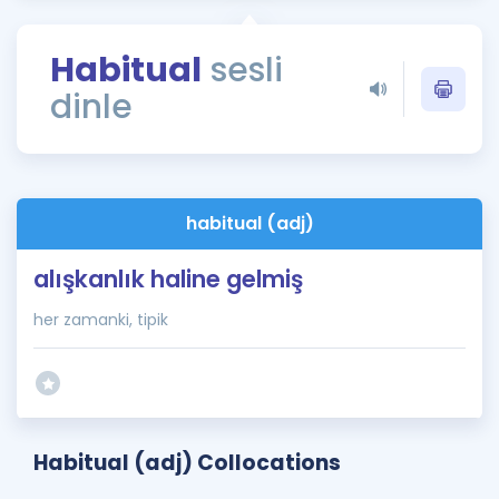
Puan Hesaplama
Habitual
sesli
Rehberlik Aracı
dinle
ÖSYM Sınav Takvimi
Kampanyalar
Blog
habitual (adj)
İngilizce Gramer
alışkanlık haline gelmiş
her zamanki, tipik
Habitual (adj) Collocations