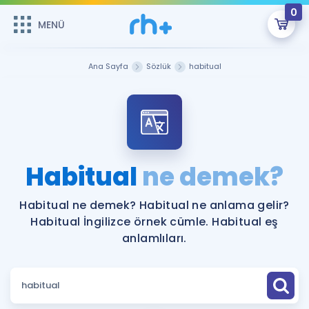
0
MENÜ
MENÜ
Üye Girişi
Ana Sayfa
Sözlük
habitual
Online Dersler
Sepetin Şu An Boş.
Çalışma Paketleri
Remzi Hoca ile seni sınava hazırlayacak onlarca eğitim seni
bekliyor!
Kitaplar ve Kaynaklar
GİRİŞ YAP
Habitual
ne demek?
Katılımcı Görüşleri
Şifremi Hatırlamıyorum
Habitual ne demek? Habitual ne anlama gelir?
Habitual İngilizce örnek cümle. Habitual eş
ÜYE DEĞİLİM
Faydalı Araçlar
anlamlıları.
Ücretsiz Kaynaklar
Blog
İngilizce Gramer
Hakkımızda
Kariyer
Sözlük
Soru & Cevap
İletişim