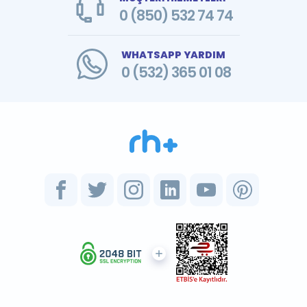
0 (850) 532 74 74
WHATSAPP YARDIM
0 (532) 365 01 08