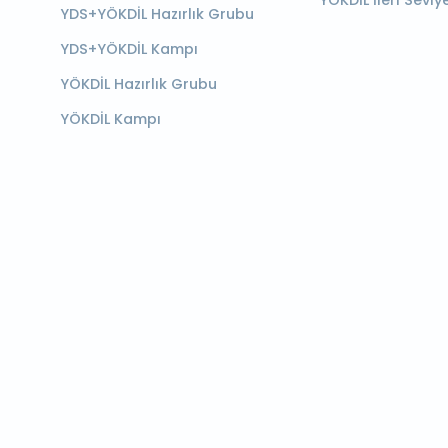
YÖKDİL İleri Seviy
YDS+YÖKDİL Hazırlık Grubu
YDS+YÖKDİL Kampı
YÖKDİL Hazırlık Grubu
YÖKDİL Kampı