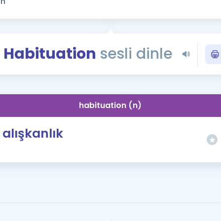
Kampanyalar
Eğitim ve Kitaplar
Blog
Habituation
sesli dinle
YDS - YÖKDİL Tüm S
İngilizce Gram
İngilizce Gramer
habituation (n)
alışkanlık