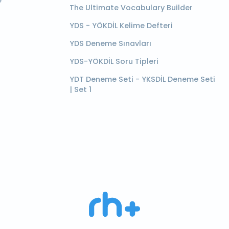
e
The Ultimate Vocabulary Builder
YDS - YÖKDİL Kelime Defteri
YDS Deneme Sınavları
YDS-YÖKDİL Soru Tipleri
YDT Deneme Seti - YKSDİL Deneme Seti
| Set 1