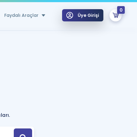
0
Faydalı Araçlar
Üye Girişi
klar
n Ücretsiz Kaynaklar
 için Özel Sözlük
Sepetin Şu An Boş.
ma
uan Hesaplama Aracı
i Hoca ile seni sınava hazırlayacak onlarca eğitim seni bekliyor!
Şifremi Hatırlamıyorum
GİRİŞ YAP
?
azırlananlar için Öneriler
ları.
kvimi
ÜYE DEĞİLİM
arı Tek Takvimde