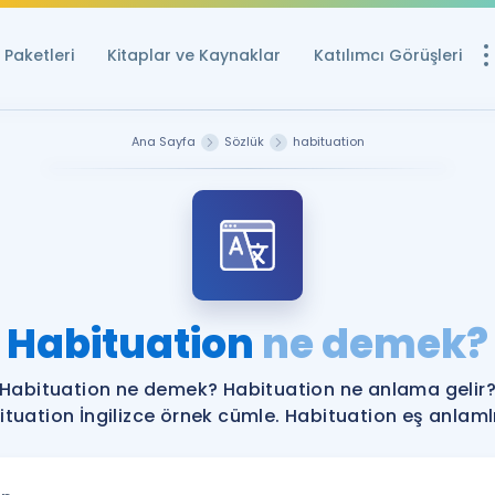
Paketleri
Kitaplar ve Kaynaklar
Katılımcı Görüşleri
Ücretsiz Kayna
Ana Sayfa
Sözlük
habituation
YDS ve YÖKDİL içi
Sözlük
İngilizce Sınavları
Puan Hesapla
Habituation
ne demek?
YDS ve YÖKDİL P
Remz
Rehberlik Aracı
Habituation ne demek? Habituation ne anlama gelir
YDS ve YÖKDİL'e H
tuation İngilizce örnek cümle. Habituation eş anlamlı
ÖSYM Sınav Ta
Tüm ÖSYM Sınavl