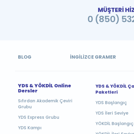
MÜŞTERİ Hİ
0 (850) 532
BLOG
İNGILIZCE GRAMER
YDS & YÖKDİL Online
YDS & YÖKDİL Ç
Dersler
Paketleri
Sıfırdan Akademik Çeviri
YDS Başlangıç
Grubu
YDS İleri Seviye
YDS Express Grubu
YÖKDİL Başlangıç
YDS Kampı