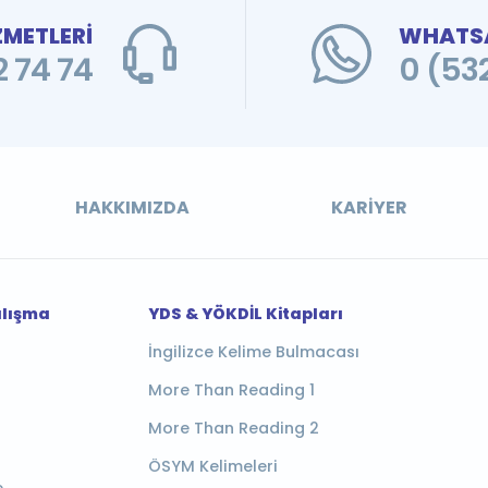
ZMETLERİ
WHATSA
 74 74
0 (53
HAKKIMIZDA
KARIYER
alışma
YDS & YÖKDİL Kitapları
İngilizce Kelime Bulmacası
More Than Reading 1
More Than Reading 2
ÖSYM Kelimeleri