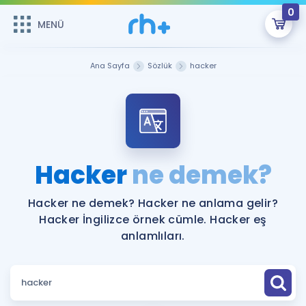
0
MENÜ
MENÜ
Üye Girişi
Ana Sayfa
Sözlük
hacker
Online Dersler
Sepetin Şu An Boş.
Çalışma Paketleri
Remzi Hoca ile seni sınava hazırlayacak onlarca eğitim seni
bekliyor!
Kitaplar ve Kaynaklar
GİRİŞ YAP
Hacker
ne demek?
Katılımcı Görüşleri
Şifremi Hatırlamıyorum
Hacker ne demek? Hacker ne anlama gelir?
Hacker İngilizce örnek cümle. Hacker eş
ÜYE DEĞİLİM
Faydalı Araçlar
anlamlıları.
Ücretsiz Kaynaklar
Blog
İngilizce Gramer
Hakkımızda
Kariyer
Sözlük
Soru & Cevap
İletişim