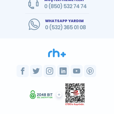
0 (850) 532 74 74
WHATSAPP YARDIM
0 (532) 365 01 08