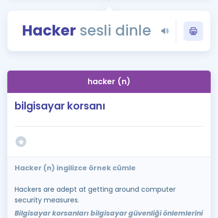
Puan Hesaplama
Hacker
sesli dinle
Rehberlik Aracı
ÖSYM Sınav Takvimi
Kampanyalar
hacker (n)
Blog
bilgisayar korsanı
İngilizce Gramer
Hacker (n) ingilizce örnek cümle
Hackers are adept at getting around computer
security measures.
Bilgisayar korsanları bilgisayar güvenliği önlemlerini