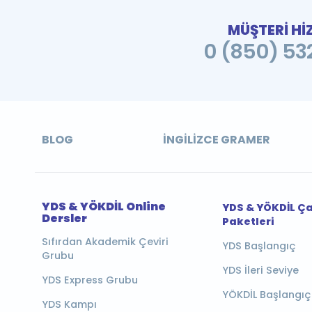
MÜŞTERİ Hİ
0 (850) 532
BLOG
İNGILIZCE GRAMER
YDS & YÖKDİL Online
YDS & YÖKDİL Ç
Dersler
Paketleri
Sıfırdan Akademik Çeviri
YDS Başlangıç
Grubu
YDS İleri Seviye
YDS Express Grubu
YÖKDİL Başlangıç
YDS Kampı