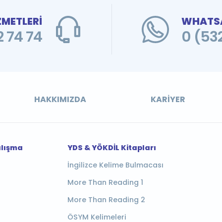
ZMETLERİ
WHATSA
 74 74
0 (53
HAKKIMIZDA
KARIYER
alışma
YDS & YÖKDİL Kitapları
İngilizce Kelime Bulmacası
More Than Reading 1
More Than Reading 2
ÖSYM Kelimeleri