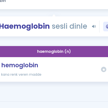
Kampanyalar
Eğitim ve Kitaplar
Blog
Haemoglobin
sesli dinle
YDS - YÖKDİL Tüm S
İngilizce Gram
İngilizce Gramer
haemoglobin (n)
hemoglobin
kana renk veren madde