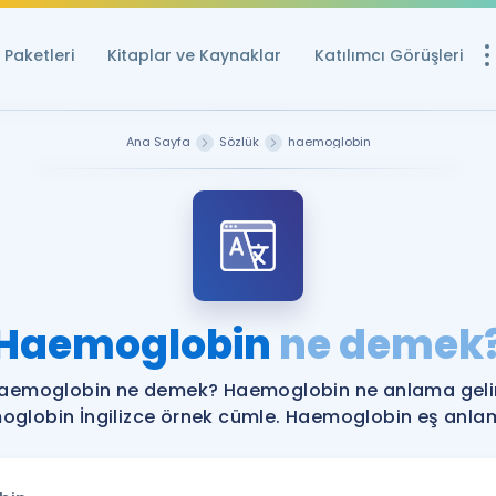
Paketleri
Kitaplar ve Kaynaklar
Katılımcı Görüşleri
Ücretsiz Kayna
Ana Sayfa
Sözlük
haemoglobin
YDS ve YÖKDİL içi
Sözlük
İngilizce Sınavları
Puan Hesapla
Haemoglobin
ne demek
YDS ve YÖKDİL P
Remz
Rehberlik Aracı
aemoglobin ne demek? Haemoglobin ne anlama geli
YDS ve YÖKDİL'e H
globin İngilizce örnek cümle. Haemoglobin eş anlaml
ÖSYM Sınav Ta
Tüm ÖSYM Sınavl