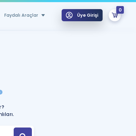
0
Faydalı Araçlar
Üye Girişi
klar
n Ücretsiz Kaynaklar
 için Özel Sözlük
Sepetin Şu An Boş.
ma
?
uan Hesaplama Aracı
i Hoca ile seni sınava hazırlayacak onlarca eğitim seni bekliyor!
Şifremi Hatırlamıyorum
GİRİŞ YAP
r?
azırlananlar için Öneriler
ıları.
kvimi
ÜYE DEĞİLİM
arı Tek Takvimde