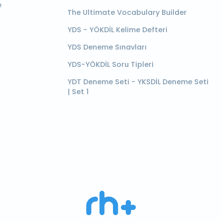
e
The Ultimate Vocabulary Builder
YDS - YÖKDİL Kelime Defteri
YDS Deneme Sınavları
YDS-YÖKDİL Soru Tipleri
YDT Deneme Seti - YKSDİL Deneme Seti
| Set 1