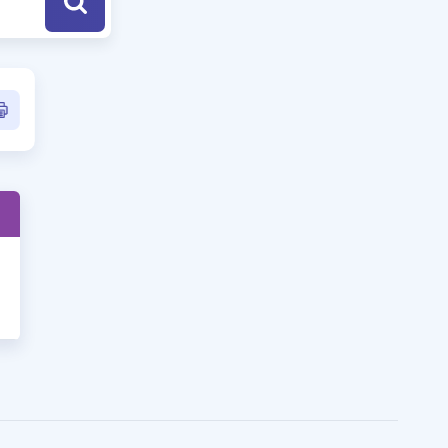
a Özel Fırsatlar
ınavlarla İlgili Haberler
er
 ve Konu Anlatımı