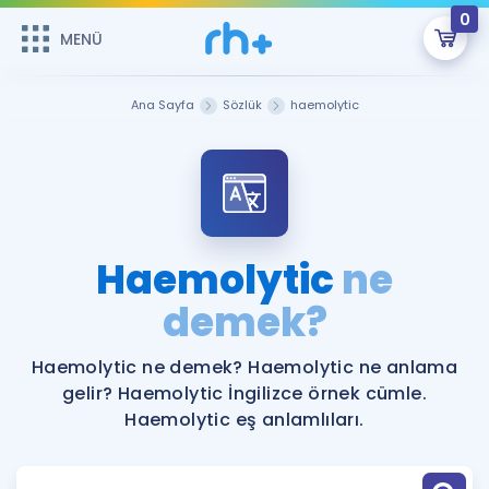
0
MENÜ
MENÜ
Üye Girişi
Ana Sayfa
Sözlük
haemolytic
Online Dersler
Sepetin Şu An Boş.
Çalışma Paketleri
Remzi Hoca ile seni sınava hazırlayacak onlarca eğitim seni
bekliyor!
Kitaplar ve Kaynaklar
GİRİŞ YAP
Haemolytic
ne
Katılımcı Görüşleri
demek?
Şifremi Hatırlamıyorum
ÜYE DEĞİLİM
Faydalı Araçlar
Haemolytic ne demek? Haemolytic ne anlama
gelir? Haemolytic İngilizce örnek cümle.
Ücretsiz Kaynaklar
Blog
İngilizce Gramer
Haemolytic eş anlamlıları.
Hakkımızda
Kariyer
Sözlük
Soru & Cevap
İletişim