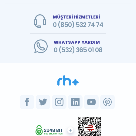
MÜŞTERİ HİZMETLERİ
0 (850) 532 74 74
WHATSAPP YARDIM
0 (532) 365 01 08