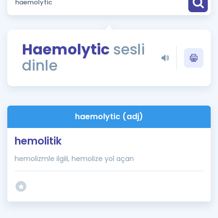
Puan Hesaplama
Rehberlik Aracı
Haemolytic
sesli
ÖSYM Sınav Takvimi
dinle
Kampanyalar
Blog
haemolytic (adj)
İngilizce Gramer
hemolitik
hemolizmle ilgili, hemolize yol açan