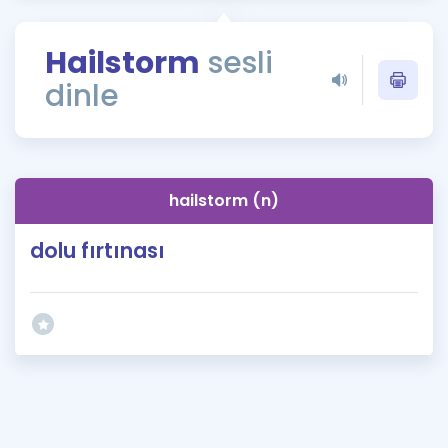
Puan Hesaplama
Hailstorm
sesli
Rehberlik Aracı
dinle
ÖSYM Sınav Takvimi
Kampanyalar
Blog
hailstorm (n)
İngilizce Gramer
dolu fırtınası