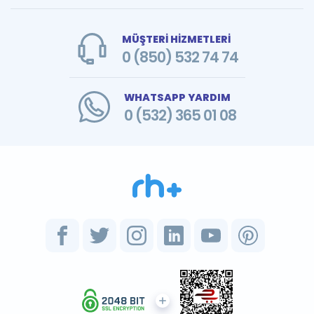
MÜŞTERİ HİZMETLERİ
0 (850) 532 74 74
WHATSAPP YARDIM
0 (532) 365 01 08