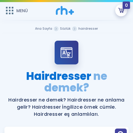
0
MENÜ
MENÜ
Üye Girişi
Ana Sayfa
Sözlük
hairdresser
Online Dersler
Sepetin Şu An Boş.
Çalışma Paketleri
Remzi Hoca ile seni sınava hazırlayacak onlarca eğitim seni
bekliyor!
Kitaplar ve Kaynaklar
GİRİŞ YAP
Hairdresser
ne
Katılımcı Görüşleri
demek?
Şifremi Hatırlamıyorum
ÜYE DEĞİLİM
Faydalı Araçlar
Hairdresser ne demek? Hairdresser ne anlama
gelir? Hairdresser İngilizce örnek cümle.
Ücretsiz Kaynaklar
Blog
İngilizce Gramer
Hairdresser eş anlamlıları.
Hakkımızda
Kariyer
Sözlük
Soru & Cevap
İletişim