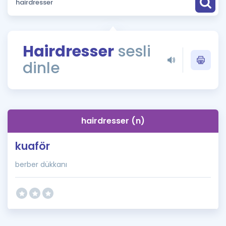
Puan Hesaplama
Rehberlik Aracı
Hairdresser
sesli
ÖSYM Sınav Takvimi
dinle
Kampanyalar
Blog
hairdresser (n)
İngilizce Gramer
kuaför
berber dükkanı