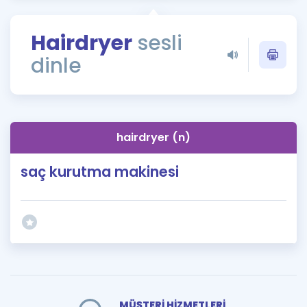
Puan Hesaplama
Hairdryer
sesli
Rehberlik Aracı
dinle
ÖSYM Sınav Takvimi
Kampanyalar
Blog
hairdryer (n)
İngilizce Gramer
saç kurutma makinesi
MÜŞTERİ HİZMETLERİ