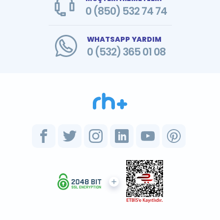
0 (850) 532 74 74
WHATSAPP YARDIM
0 (532) 365 01 08