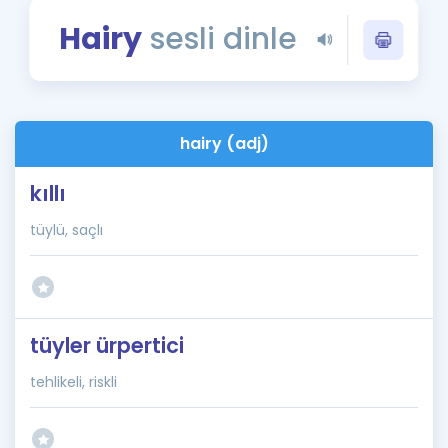
Puan Hesaplama
Hairy
sesli dinle
Rehberlik Aracı
ÖSYM Sınav Takvimi
hairy (adj)
Kampanyalar
kıllı
Blog
tüylü, saçlı
İngilizce Gramer
tüyler ürpertici
tehlikeli, riskli