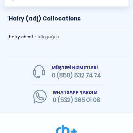
Hairy (adj) Collocations
hairy chest :
kıllı göğüs
MÜŞTERİ HİZMETLERİ
0 (850) 532 74 74
WHATSAPP YARDIM
0 (532) 365 01 08