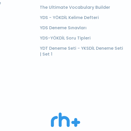
e
The Ultimate Vocabulary Builder
YDS - YÖKDİL Kelime Defteri
YDS Deneme Sınavları
YDS-YÖKDİL Soru Tipleri
YDT Deneme Seti - YKSDİL Deneme Seti
| Set 1