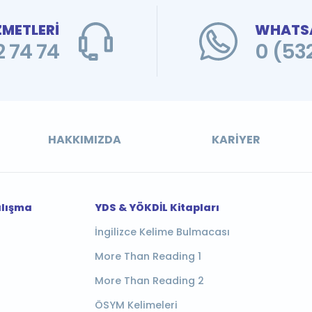
ZMETLERİ
WHATSA
 74 74
0 (53
HAKKIMIZDA
KARIYER
alışma
YDS & YÖKDİL Kitapları
İngilizce Kelime Bulmacası
More Than Reading 1
More Than Reading 2
ÖSYM Kelimeleri