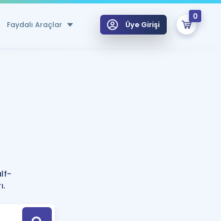
0
Faydalı Araçlar
Üye Girişi
klar
n Ücretsiz Kaynaklar
 için Özel Sözlük
Sepetin Şu An Boş.
ma
uan Hesaplama Aracı
i Hoca ile seni sınava hazırlayacak onlarca eğitim seni bekliyor!
Şifremi Hatırlamıyorum
GİRİŞ YAP
lf-
azırlananlar için Öneriler
ı.
kvimi
ÜYE DEĞİLİM
arı Tek Takvimde