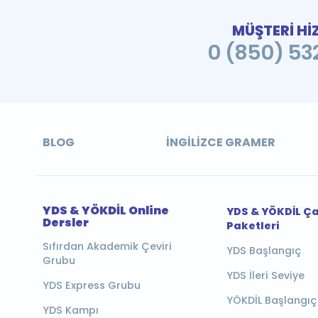
MÜŞTERİ Hİ
0 (850) 532
BLOG
İNGILIZCE GRAMER
YDS & YÖKDİL Online
YDS & YÖKDİL Ç
Dersler
Paketleri
Sıfırdan Akademik Çeviri
YDS Başlangıç
Grubu
YDS İleri Seviye
YDS Express Grubu
YÖKDİL Başlangıç
YDS Kampı