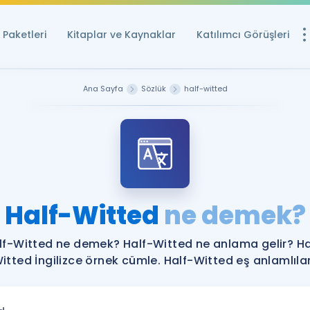
Paketleri
Kitaplar ve Kaynaklar
Katılımcı Görüşleri
Ücretsiz Kayna
Ana Sayfa
Sözlük
half-witted
YDS ve YÖKDİL içi
Sözlük
İngilizce Sınavları
Puan Hesapla
Half-Witted
ne demek?
YDS ve YÖKDİL P
Remz
Rehberlik Aracı
lf-Witted ne demek? Half-Witted ne anlama gelir? Ha
YDS ve YÖKDİL'e H
itted İngilizce örnek cümle. Half-Witted eş anlamlılar
ÖSYM Sınav Ta
Tüm ÖSYM Sınavl