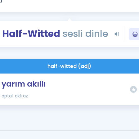
Kampanyalar
Eğitim ve Kitaplar
Blog
Half-Witted
sesli dinle
YDS - YÖKDİL Tüm S
İngilizce Gram
İngilizce Gramer
half-witted (adj)
yarım akıllı
aptal, aklı az