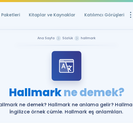
Paketleri
Kitaplar ve Kaynaklar
Katılımcı Görüşleri
Ücretsiz Kayna
Ana Sayfa
Sözlük
hallmark
YDS ve YÖKDİL içi
Sözlük
İngilizce Sınavları
Puan Hesapla
Hallmark
ne demek?
YDS ve YÖKDİL P
Remz
Rehberlik Aracı
allmark ne demek? Hallmark ne anlama gelir? Hallma
YDS ve YÖKDİL'e H
İngilizce örnek cümle. Hallmark eş anlamlıları.
ÖSYM Sınav Ta
Tüm ÖSYM Sınavl