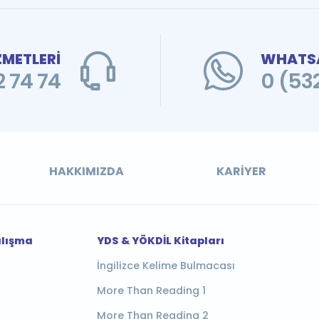
ZMETLERİ
WHATSA
 74 74
0 (53
HAKKIMIZDA
KARIYER
alışma
YDS & YÖKDİL Kitapları
İngilizce Kelime Bulmacası
More Than Reading 1
More Than Reading 2