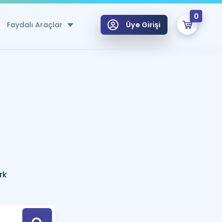
0
Faydalı Araçlar
Üye Girişi
klar
n Ücretsiz Kaynaklar
 için Özel Sözlük
Sepetin Şu An Boş.
ma
uan Hesaplama Aracı
i Hoca ile seni sınava hazırlayacak onlarca eğitim seni bekliyor!
Şifremi Hatırlamıyorum
GİRİŞ YAP
rk
azırlananlar için Öneriler
kvimi
ÜYE DEĞİLİM
arı Tek Takvimde