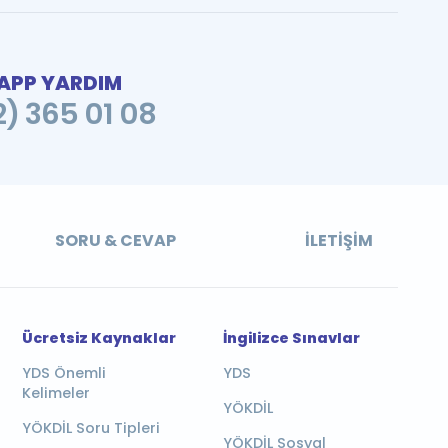
PP YARDIM
2) 365 01 08
SORU & CEVAP
İLETIŞIM
Ücretsiz Kaynaklar
İngilizce Sınavlar
YDS Önemli
YDS
Kelimeler
YÖKDİL
YÖKDİL Soru Tipleri
YÖKDİL Sosyal