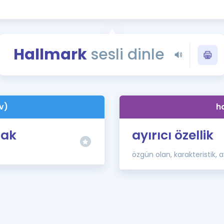
Kampanyalar
Eğitim ve Kitaplar
Blog
Hallmark
sesli dinle
YDS - YÖKDİL Tüm S
İngilizce Gram
İngilizce Gramer
v)
h
mak
ayırıcı özellik
özgün olan, karakteristik, ay