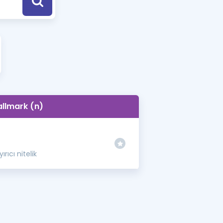
a Özel Fırsatlar
ınavlarla İlgili Haberler
er
 ve Konu Anlatımı
allmark (n)
ırıcı nitelik