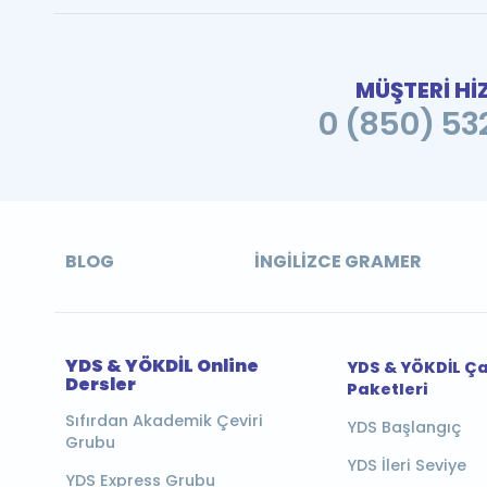
MÜŞTERİ Hİ
0 (850) 532
BLOG
İNGILIZCE GRAMER
YDS & YÖKDİL Online
YDS & YÖKDİL Ç
Dersler
Paketleri
Sıfırdan Akademik Çeviri
YDS Başlangıç
Grubu
YDS İleri Seviye
YDS Express Grubu