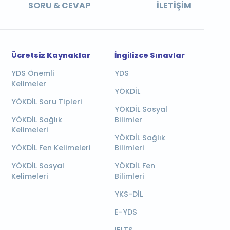
SORU & CEVAP
İLETIŞIM
Ücretsiz Kaynaklar
İngilizce Sınavlar
YDS Önemli
YDS
Kelimeler
YÖKDİL
YÖKDİL Soru Tipleri
YÖKDİL Sosyal
YÖKDİL Sağlık
Bilimler
Kelimeleri
YÖKDİL Sağlık
YÖKDİL Fen Kelimeleri
Bilimleri
YÖKDİL Sosyal
YÖKDİL Fen
Kelimeleri
Bilimleri
YKS-DİL
E-YDS
IELTS