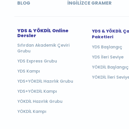
BLOG
İNGILIZCE GRAMER
YDS & YÖKDİL Online
YDS & YÖKDİL Ç
Dersler
Paketleri
Sıfırdan Akademik Çeviri
YDS Başlangıç
Grubu
YDS İleri Seviye
YDS Express Grubu
YÖKDİL Başlangıç
YDS Kampı
YÖKDİL İleri Seviy
YDS+YÖKDİL Hazırlık Grubu
YDS+YÖKDİL Kampı
YÖKDİL Hazırlık Grubu
YÖKDİL Kampı