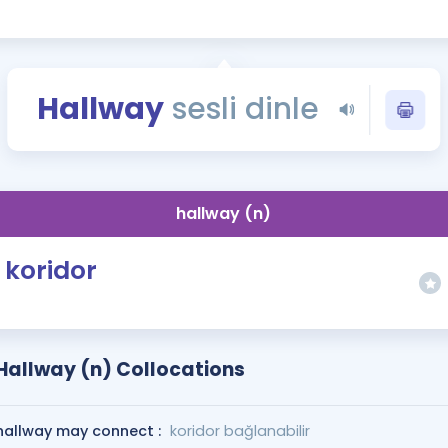
Kampanyalar
Eğitim ve Kitaplar
Blog
Hallway
sesli dinle
YDS - YÖKDİL Tüm S
İngilizce Gram
İngilizce Gramer
hallway (n)
koridor
Hallway (n) Collocations
hallway may connect :
koridor bağlanabilir