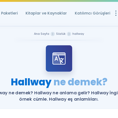
Paketleri
Kitaplar ve Kaynaklar
Katılımcı Görüşleri
Ücretsiz Kayna
Ana Sayfa
Sözlük
hallway
YDS ve YÖKDİL içi
Sözlük
İngilizce Sınavları
Puan Hesapla
Hallway
ne demek?
YDS ve YÖKDİL P
Remz
Rehberlik Aracı
way ne demek? Hallway ne anlama gelir? Hallway İngi
YDS ve YÖKDİL'e H
örnek cümle. Hallway eş anlamlıları.
ÖSYM Sınav Ta
Tüm ÖSYM Sınavl