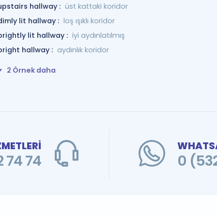
upstairs hallway :
üst kattaki koridor
dimly lit hallway :
loş ışıklı koridor
brightly lit hallway :
iyi aydınlatılmış
bright hallway :
aydınlık koridor
2 Örnek daha
ZMETLERİ
WHATSA
 74 74
0 (53