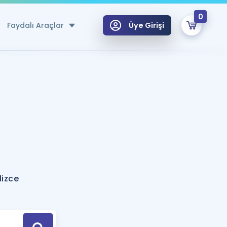
0
Faydalı Araçlar
Üye Girişi
klar
n Ücretsiz Kaynaklar
 için Özel Sözlük
Sepetin Şu An Boş.
ma
uan Hesaplama Aracı
i Hoca ile seni sınava hazırlayacak onlarca eğitim seni bekliyor!
Şifremi Hatırlamıyorum
GİRİŞ YAP
lizce
azırlananlar için Öneriler
kvimi
ÜYE DEĞİLİM
arı Tek Takvimde