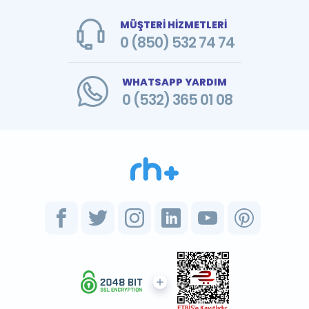
MÜŞTERİ HİZMETLERİ
0 (850) 532 74 74
WHATSAPP YARDIM
0 (532) 365 01 08