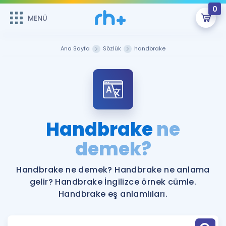
0
MENÜ
MENÜ
Üye Girişi
Ana Sayfa
Sözlük
handbrake
Online Dersler
Sepetin Şu An Boş.
Çalışma Paketleri
Remzi Hoca ile seni sınava hazırlayacak onlarca eğitim seni
bekliyor!
Kitaplar ve Kaynaklar
GİRİŞ YAP
Handbrake
ne
Katılımcı Görüşleri
demek?
Şifremi Hatırlamıyorum
ÜYE DEĞİLİM
Faydalı Araçlar
Handbrake ne demek? Handbrake ne anlama
gelir? Handbrake İngilizce örnek cümle.
Ücretsiz Kaynaklar
Blog
İngilizce Gramer
Handbrake eş anlamlıları.
Hakkımızda
Kariyer
Sözlük
Soru & Cevap
İletişim