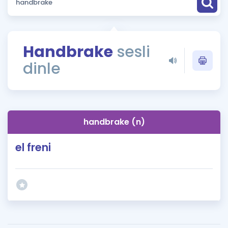
Puan Hesaplama
Rehberlik Aracı
Handbrake
sesli
ÖSYM Sınav Takvimi
dinle
Kampanyalar
Blog
handbrake (n)
İngilizce Gramer
el freni