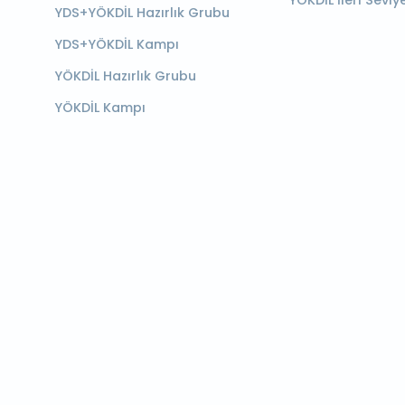
YÖKDİL İleri Seviy
YDS+YÖKDİL Hazırlık Grubu
YDS+YÖKDİL Kampı
YÖKDİL Hazırlık Grubu
YÖKDİL Kampı