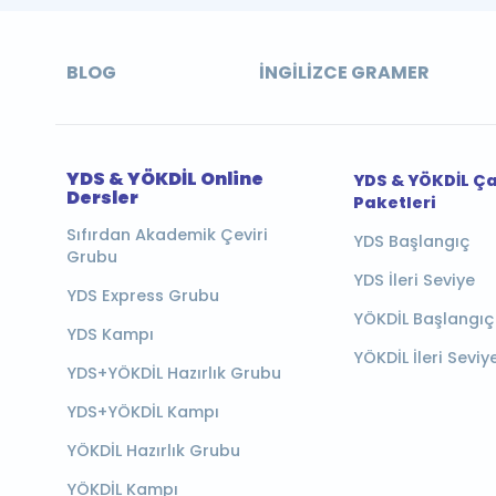
BLOG
İNGILIZCE GRAMER
YDS & YÖKDİL Online
YDS & YÖKDİL Ç
Dersler
Paketleri
Sıfırdan Akademik Çeviri
YDS Başlangıç
Grubu
YDS İleri Seviye
YDS Express Grubu
YÖKDİL Başlangıç
YDS Kampı
YÖKDİL İleri Seviy
YDS+YÖKDİL Hazırlık Grubu
YDS+YÖKDİL Kampı
YÖKDİL Hazırlık Grubu
YÖKDİL Kampı