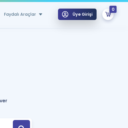
0
Faydalı Araçlar
Üye Girişi
klar
n Ücretsiz Kaynaklar
 için Özel Sözlük
Sepetin Şu An Boş.
ma
uan Hesaplama Aracı
i Hoca ile seni sınava hazırlayacak onlarca eğitim seni bekliyor!
Şifremi Hatırlamıyorum
GİRİŞ YAP
ver
azırlananlar için Öneriler
kvimi
ÜYE DEĞİLİM
arı Tek Takvimde