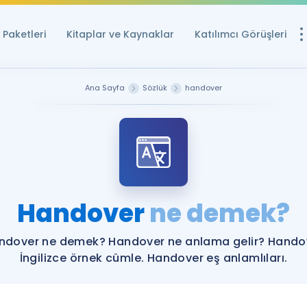
Paketleri
Kitaplar ve Kaynaklar
Katılımcı Görüşleri
Ücretsiz Kayna
Ana Sayfa
Sözlük
handover
YDS ve YÖKDİL içi
Sözlük
İngilizce Sınavları
Puan Hesapla
Handover
ne demek?
YDS ve YÖKDİL P
Remz
Rehberlik Aracı
ndover ne demek? Handover ne anlama gelir? Hando
YDS ve YÖKDİL'e H
İngilizce örnek cümle. Handover eş anlamlıları.
ÖSYM Sınav Ta
Tüm ÖSYM Sınavl