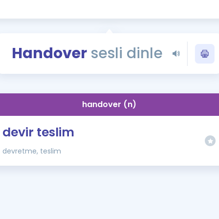
Kampanyalar
Eğitim ve Kitaplar
Blog
Handover
sesli dinle
YDS - YÖKDİL Tüm S
İngilizce Gram
İngilizce Gramer
handover (n)
devir teslim
devretme, teslim