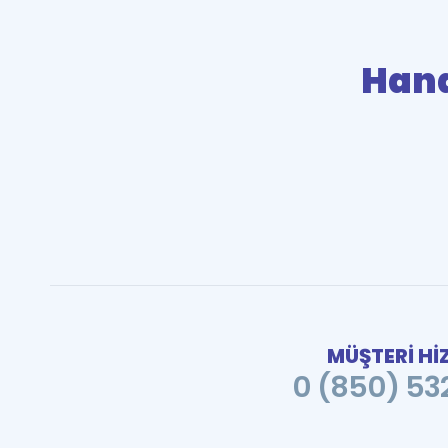
Han
MÜŞTERİ Hİ
0 (850) 532