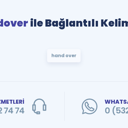
dover
ile Bağlantılı Keli
hand over
ZMETLERİ
WHATSA
 74 74
0 (53