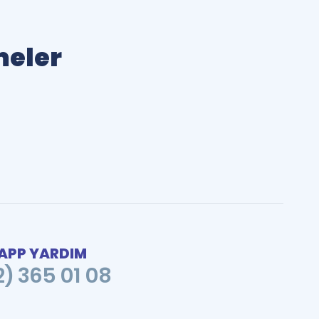
meler
PP YARDIM
2) 365 01 08