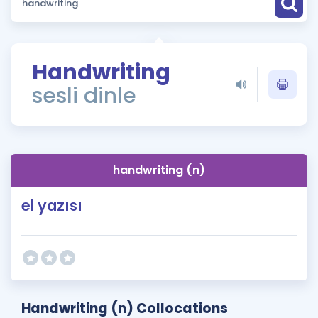
Puan Hesaplama
Rehberlik Aracı
Handwriting
ÖSYM Sınav Takvimi
sesli dinle
Kampanyalar
Blog
handwriting (n)
İngilizce Gramer
el yazısı
Handwriting (n) Collocations