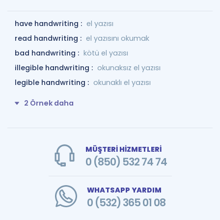
have handwriting :
el yazısı
read handwriting :
el yazısını okumak
bad handwriting :
kötü el yazısı
illegible handwriting :
okunaksız el yazısı
legible handwriting :
okunaklı el yazısı
2 Örnek daha
MÜŞTERİ HİZMETLERİ
0 (850) 532 74 74
WHATSAPP YARDIM
0 (532) 365 01 08