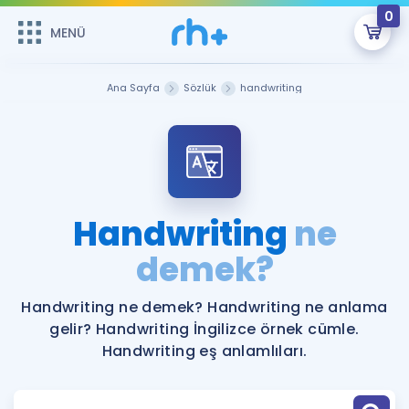
0
MENÜ
MENÜ
Üye Girişi
Ana Sayfa
Sözlük
handwriting
Online Dersler
Sepetin Şu An Boş.
Çalışma Paketleri
Remzi Hoca ile seni sınava hazırlayacak onlarca eğitim seni
bekliyor!
Kitaplar ve Kaynaklar
GİRİŞ YAP
Handwriting
ne
Katılımcı Görüşleri
demek?
Şifremi Hatırlamıyorum
ÜYE DEĞİLİM
Faydalı Araçlar
Handwriting ne demek? Handwriting ne anlama
gelir? Handwriting İngilizce örnek cümle.
Ücretsiz Kaynaklar
Blog
İngilizce Gramer
Handwriting eş anlamlıları.
Hakkımızda
Kariyer
Sözlük
Soru & Cevap
İletişim