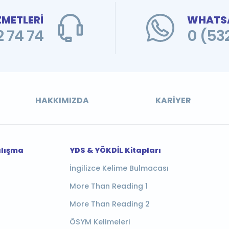
ZMETLERİ
WHATSA
 74 74
0 (53
HAKKIMIZDA
KARIYER
alışma
YDS & YÖKDİL Kitapları
İngilizce Kelime Bulmacası
More Than Reading 1
More Than Reading 2
ÖSYM Kelimeleri