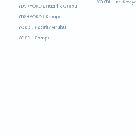
YÖKDİL İleri Seviy
YDS+YÖKDİL Hazırlık Grubu
YDS+YÖKDİL Kampı
YÖKDİL Hazırlık Grubu
YÖKDİL Kampı