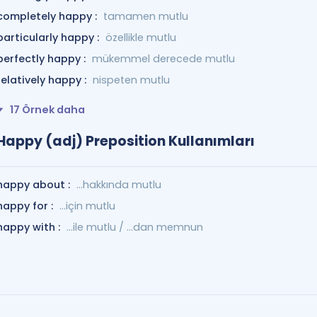
completely happy :
tamamen mutlu
particularly happy :
özellikle mutlu
perfectly happy :
mükemmel derecede mutlu
relatively happy :
nispeten mutlu
17 Örnek daha
Happy (adj) Preposition Kullanımları
happy about :
…hakkında mutlu
happy for :
...için mutlu
happy with :
…ile mutlu / ...dan memnun