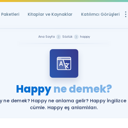
Paketleri
Kitaplar ve Kaynaklar
Katılımcı Görüşleri
Ücretsiz Kayna
Ana Sayfa
Sözlük
happy
YDS ve YÖKDİL içi
Sözlük
İngilizce Sınavları
Puan Hesapla
Happy
ne demek?
YDS ve YÖKDİL P
Remz
Rehberlik Aracı
 ne demek? Happy ne anlama gelir? Happy İngilizce
YDS ve YÖKDİL'e H
cümle. Happy eş anlamlıları.
ÖSYM Sınav Ta
Tüm ÖSYM Sınavl