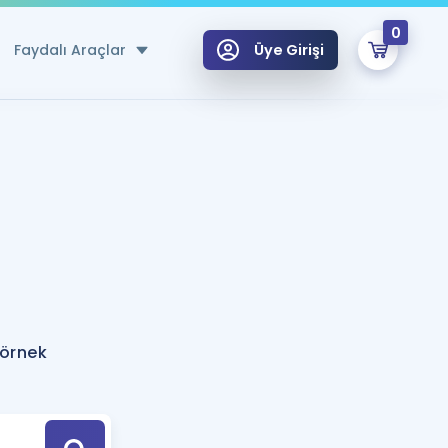
0
Faydalı Araçlar
Üye Girişi
klar
n Ücretsiz Kaynaklar
 için Özel Sözlük
Sepetin Şu An Boş.
ma
uan Hesaplama Aracı
i Hoca ile seni sınava hazırlayacak onlarca eğitim seni bekliyor!
Şifremi Hatırlamıyorum
GİRİŞ YAP
 örnek
azırlananlar için Öneriler
kvimi
ÜYE DEĞİLİM
arı Tek Takvimde