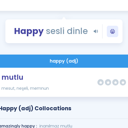
Kampanyalar
Eğitim ve Kitaplar
Blog
Happy
sesli dinle
YDS - YÖKDİL Tüm S
İngilizce Gram
İngilizce Gramer
happy (adj)
mutlu
mesut, neşeli, memnun
Happy (adj) Collocations
amazingly happy :
inanılmaz mutlu