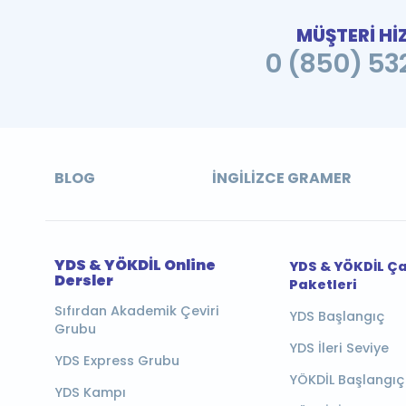
MÜŞTERİ Hİ
0 (850) 532
BLOG
İNGILIZCE GRAMER
YDS & YÖKDİL Online
YDS & YÖKDİL Ç
Dersler
Paketleri
Sıfırdan Akademik Çeviri
YDS Başlangıç
Grubu
YDS İleri Seviye
YDS Express Grubu
YÖKDİL Başlangıç
YDS Kampı