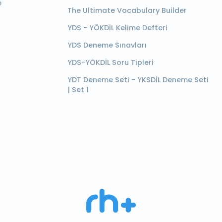
e
The Ultimate Vocabulary Builder
YDS - YÖKDİL Kelime Defteri
YDS Deneme Sınavları
YDS-YÖKDİL Soru Tipleri
YDT Deneme Seti - YKSDİL Deneme Seti
| Set 1