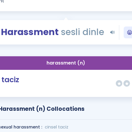
Kampanyalar
Eğitim ve Kitaplar
Blog
Harassment
sesli dinle
YDS - YÖKDİL Tüm S
İngilizce Gram
İngilizce Gramer
harassment (n)
taciz
Harassment (n) Collocations
sexual harassment :
cinsel taciz