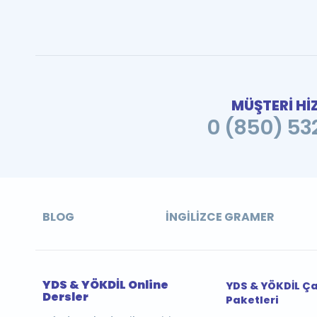
MÜŞTERİ Hİ
0 (850) 532
BLOG
İNGILIZCE GRAMER
YDS & YÖKDİL Online
YDS & YÖKDİL Ç
Dersler
Paketleri