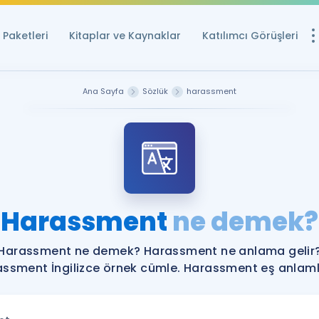
Paketleri
Kitaplar ve Kaynaklar
Katılımcı Görüşleri
Ücretsiz Kayna
Ana Sayfa
Sözlük
harassment
YDS ve YÖKDİL içi
Sözlük
İngilizce Sınavları
Puan Hesapla
Harassment
ne demek?
YDS ve YÖKDİL P
Remz
Rehberlik Aracı
Harassment ne demek? Harassment ne anlama gelir
YDS ve YÖKDİL'e H
ssment İngilizce örnek cümle. Harassment eş anlamlı
ÖSYM Sınav Ta
Tüm ÖSYM Sınavl