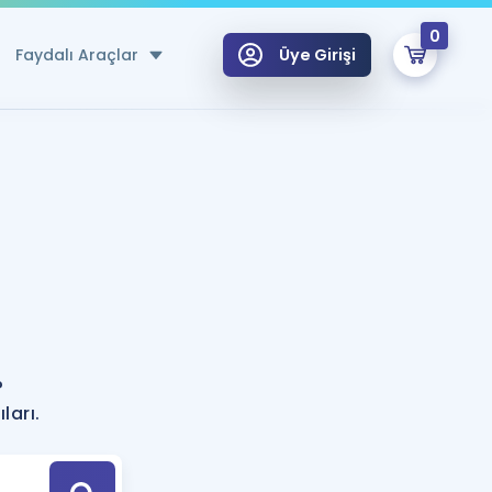
0
Faydalı Araçlar
Üye Girişi
klar
n Ücretsiz Kaynaklar
 için Özel Sözlük
Sepetin Şu An Boş.
ma
uan Hesaplama Aracı
i Hoca ile seni sınava hazırlayacak onlarca eğitim seni bekliyor!
Şifremi Hatırlamıyorum
GİRİŞ YAP
?
azırlananlar için Öneriler
ları.
kvimi
ÜYE DEĞİLİM
arı Tek Takvimde