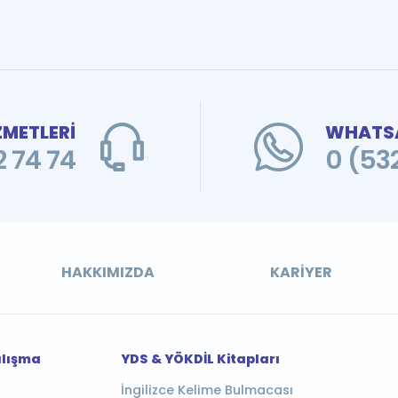
ZMETLERİ
WHATSA
 74 74
0 (53
HAKKIMIZDA
KARIYER
alışma
YDS & YÖKDİL Kitapları
İngilizce Kelime Bulmacası