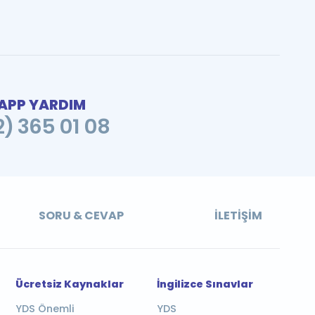
PP YARDIM
2) 365 01 08
SORU & CEVAP
İLETIŞIM
Ücretsiz Kaynaklar
İngilizce Sınavlar
YDS Önemli
YDS