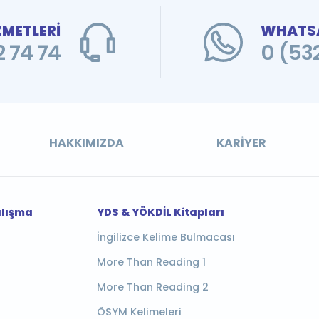
ZMETLERİ
WHATSA
 74 74
0 (53
HAKKIMIZDA
KARIYER
alışma
YDS & YÖKDİL Kitapları
İngilizce Kelime Bulmacası
More Than Reading 1
More Than Reading 2
ÖSYM Kelimeleri