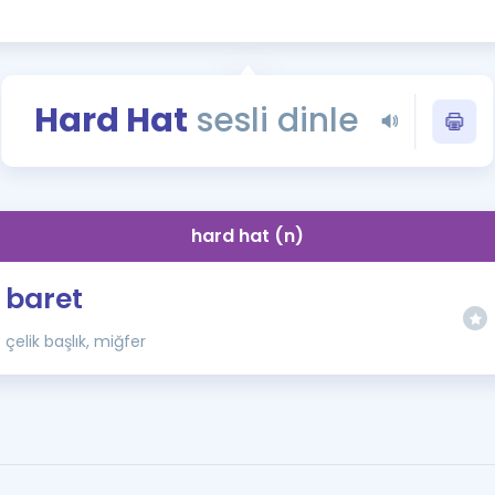
Kampanyalar
Eğitim ve Kitaplar
Blog
Hard Hat
sesli dinle
YDS - YÖKDİL Tüm S
İngilizce Gram
İngilizce Gramer
hard hat (n)
baret
çelik başlık, miğfer