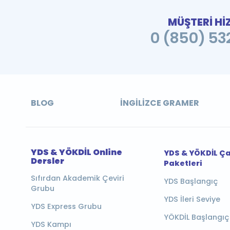
MÜŞTERİ Hİ
0 (850) 532
BLOG
İNGILIZCE GRAMER
YDS & YÖKDİL Online
YDS & YÖKDİL Ç
Dersler
Paketleri
Sıfırdan Akademik Çeviri
YDS Başlangıç
Grubu
YDS İleri Seviye
YDS Express Grubu
YÖKDİL Başlangıç
YDS Kampı