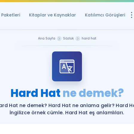
Paketleri
Kitaplar ve Kaynaklar
Katılımcı Görüşleri
Ücretsiz Kayna
Ana Sayfa
Sözlük
hard hat
YDS ve YÖKDİL içi
Sözlük
İngilizce Sınavları
Puan Hesapla
Hard Hat
ne demek?
YDS ve YÖKDİL P
Remz
Rehberlik Aracı
ard Hat ne demek? Hard Hat ne anlama gelir? Hard H
YDS ve YÖKDİL'e H
İngilizce örnek cümle. Hard Hat eş anlamlıları.
ÖSYM Sınav Ta
Tüm ÖSYM Sınavl