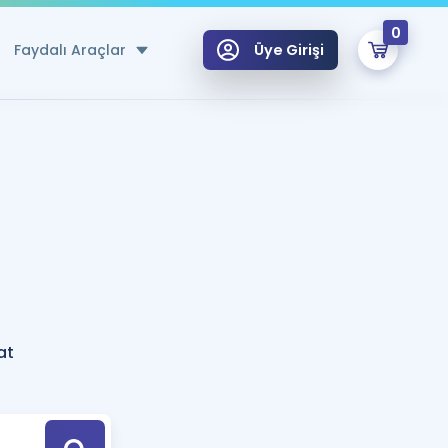
0
Faydalı Araçlar
Üye Girişi
klar
n Ücretsiz Kaynaklar
 için Özel Sözlük
Sepetin Şu An Boş.
ma
uan Hesaplama Aracı
i Hoca ile seni sınava hazırlayacak onlarca eğitim seni bekliyor!
Şifremi Hatırlamıyorum
GİRİŞ YAP
at
azırlananlar için Öneriler
kvimi
ÜYE DEĞİLİM
arı Tek Takvimde