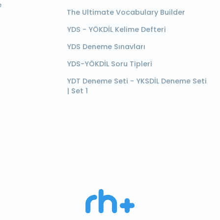
e
The Ultimate Vocabulary Builder
YDS - YÖKDİL Kelime Defteri
YDS Deneme Sınavları
YDS-YÖKDİL Soru Tipleri
YDT Deneme Seti - YKSDİL Deneme Seti
| Set 1