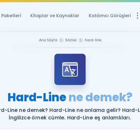
Paketleri
Kitaplar ve Kaynaklar
Katılımcı Görüşleri
Ücretsiz Kayna
Ana Sayfa
Sözlük
hard-line
YDS ve YÖKDİL içi
Sözlük
İngilizce Sınavları
Puan Hesapla
Hard-Line
ne demek?
YDS ve YÖKDİL P
Remz
Rehberlik Aracı
rd-Line ne demek? Hard-Line ne anlama gelir? Hard-L
YDS ve YÖKDİL'e H
İngilizce örnek cümle. Hard-Line eş anlamlıları.
ÖSYM Sınav Ta
Tüm ÖSYM Sınavl