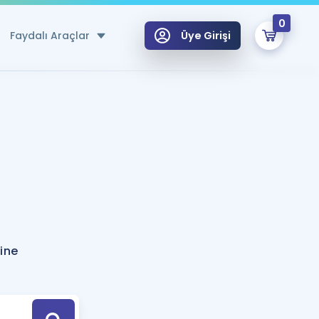
0
Faydalı Araçlar
Üye Girişi
klar
n Ücretsiz Kaynaklar
 için Özel Sözlük
Sepetin Şu An Boş.
ma
uan Hesaplama Aracı
i Hoca ile seni sınava hazırlayacak onlarca eğitim seni bekliyor!
Şifremi Hatırlamıyorum
GİRİŞ YAP
ine
azırlananlar için Öneriler
kvimi
ÜYE DEĞİLİM
arı Tek Takvimde