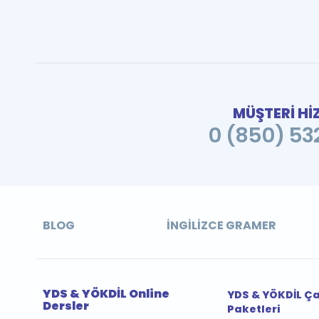
MÜŞTERİ Hİ
0 (850) 532
BLOG
İNGILIZCE GRAMER
YDS & YÖKDİL Online
YDS & YÖKDİL Ç
Dersler
Paketleri