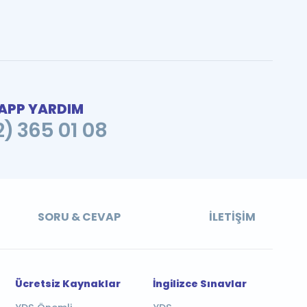
PP YARDIM
2) 365 01 08
SORU & CEVAP
İLETIŞIM
Ücretsiz Kaynaklar
İngilizce Sınavlar