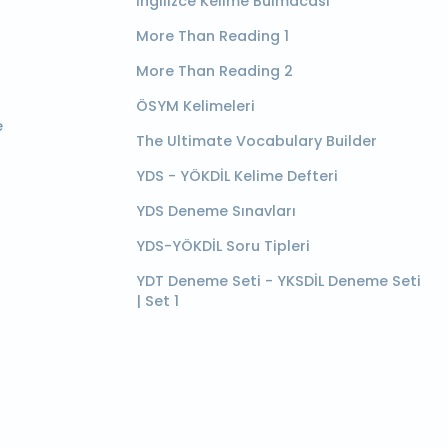
İngilizce Kelime Bulmacası
More Than Reading 1
More Than Reading 2
ÖSYM Kelimeleri
e
The Ultimate Vocabulary Builder
YDS - YÖKDİL Kelime Defteri
YDS Deneme Sınavları
YDS-YÖKDİL Soru Tipleri
YDT Deneme Seti - YKSDİL Deneme Seti
| Set 1