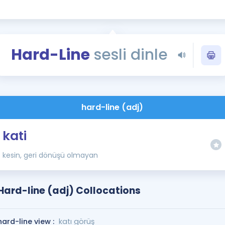
Kampanyalar
Eğitim ve Kitaplar
Blog
Hard-Line
sesli dinle
YDS - YÖKDİL Tüm S
İngilizce Gram
İngilizce Gramer
hard-line (adj)
kati
kesin, geri dönüşü olmayan
Hard-line (adj) Collocations
hard-line view :
katı görüş