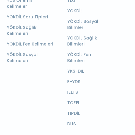
YDS Önemli
YDS
Kelimeler
YÖKDİL
YÖKDİL Soru Tipleri
YÖKDİL Sosyal
YÖKDİL Sağlık
Bilimler
Kelimeleri
YÖKDİL Sağlık
YÖKDİL Fen Kelimeleri
Bilimleri
YÖKDİL Sosyal
YÖKDİL Fen
Kelimeleri
Bilimleri
YKS-DİL
E-YDS
IELTS
TOEFL
TIPDİL
DUS