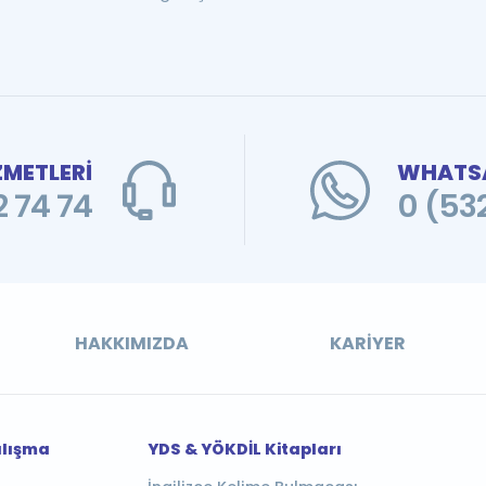
ZMETLERİ
WHATSA
 74 74
0 (53
HAKKIMIZDA
KARIYER
alışma
YDS & YÖKDİL Kitapları