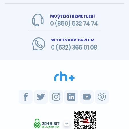
MÜŞTERİ HİZMETLERİ
0 (850) 532 74 74
WHATSAPP YARDIM
0 (532) 365 01 08