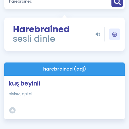
Puan Hesaplama
Rehberlik Aracı
Harebrained
ÖSYM Sınav Takvimi
sesli dinle
Kampanyalar
Blog
harebrained (adj)
İngilizce Gramer
kuş beyinli
akılsız, aptal