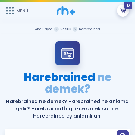
0
MENÜ
MENÜ
Üye Girişi
Ana Sayfa
Sözlük
harebrained
Online Dersler
Sepetin Şu An Boş.
Çalışma Paketleri
Remzi Hoca ile seni sınava hazırlayacak onlarca eğitim seni
bekliyor!
Kitaplar ve Kaynaklar
GİRİŞ YAP
Harebrained
ne
Katılımcı Görüşleri
demek?
Şifremi Hatırlamıyorum
ÜYE DEĞİLİM
Faydalı Araçlar
Harebrained ne demek? Harebrained ne anlama
gelir? Harebrained İngilizce örnek cümle.
Ücretsiz Kaynaklar
Blog
İngilizce Gramer
Harebrained eş anlamlıları.
Hakkımızda
Kariyer
Sözlük
Soru & Cevap
İletişim