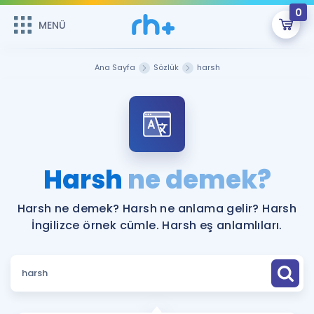
0
MENÜ
MENÜ
Üye Girişi
Ana Sayfa
Sözlük
harsh
Online Dersler
Sepetin Şu An Boş.
Çalışma Paketleri
Remzi Hoca ile seni sınava hazırlayacak onlarca eğitim seni
bekliyor!
Kitaplar ve Kaynaklar
GİRİŞ YAP
Harsh
ne demek?
Katılımcı Görüşleri
Şifremi Hatırlamıyorum
Harsh ne demek? Harsh ne anlama gelir? Harsh
İngilizce örnek cümle. Harsh eş anlamlıları.
ÜYE DEĞİLİM
Faydalı Araçlar
Ücretsiz Kaynaklar
Blog
İngilizce Gramer
Hakkımızda
Kariyer
Sözlük
Soru & Cevap
İletişim