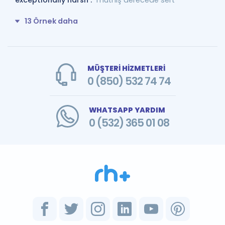
exceptionally harsh :
müthiş derecede sert
13 Örnek daha
MÜŞTERİ HİZMETLERİ
0 (850) 532 74 74
WHATSAPP YARDIM
0 (532) 365 01 08