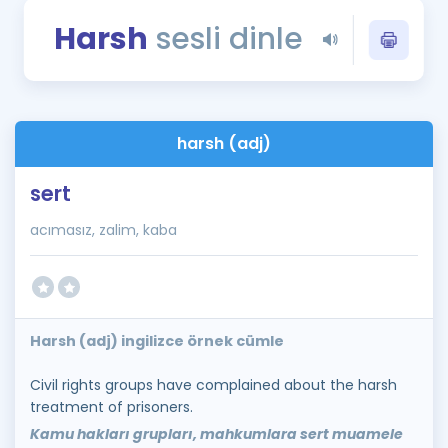
Puan Hesaplama
Harsh
sesli dinle
Rehberlik Aracı
ÖSYM Sınav Takvimi
harsh (adj)
Kampanyalar
sert
Blog
acımasız, zalim, kaba
İngilizce Gramer
Harsh (adj) ingilizce örnek cümle
Civil rights groups have complained about the harsh
treatment of prisoners.
Kamu hakları grupları, mahkumlara sert muamele