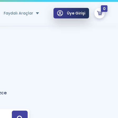
0
Faydalı Araçlar
Üye Girişi
klar
n Ücretsiz Kaynaklar
 için Özel Sözlük
Sepetin Şu An Boş.
ma
uan Hesaplama Aracı
i Hoca ile seni sınava hazırlayacak onlarca eğitim seni bekliyor!
Şifremi Hatırlamıyorum
GİRİŞ YAP
izce
azırlananlar için Öneriler
kvimi
ÜYE DEĞİLİM
arı Tek Takvimde