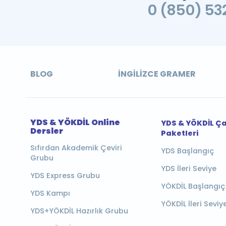
0 (850) 532
BLOG
İNGILIZCE GRAMER
YDS & YÖKDİL Online
YDS & YÖKDİL Ç
Dersler
Paketleri
Sıfırdan Akademik Çeviri
YDS Başlangıç
Grubu
YDS İleri Seviye
YDS Express Grubu
YÖKDİL Başlangıç
YDS Kampı
YÖKDİL İleri Seviy
YDS+YÖKDİL Hazırlık Grubu