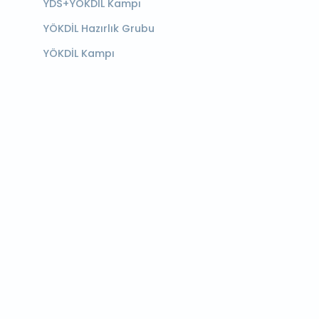
YDS+YÖKDİL Kampı
YÖKDİL Hazırlık Grubu
YÖKDİL Kampı