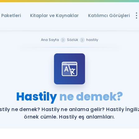
Paketleri
Kitaplar ve Kaynaklar
Katılımcı Görüşleri
Ücretsiz Kayna
Ana Sayfa
Sözlük
hastily
YDS ve YÖKDİL içi
Sözlük
İngilizce Sınavları
Puan Hesapla
Hastily
ne demek?
YDS ve YÖKDİL P
Remz
Rehberlik Aracı
tily ne demek? Hastily ne anlama gelir? Hastily İngil
YDS ve YÖKDİL'e H
örnek cümle. Hastily eş anlamlıları.
ÖSYM Sınav Ta
Tüm ÖSYM Sınavl