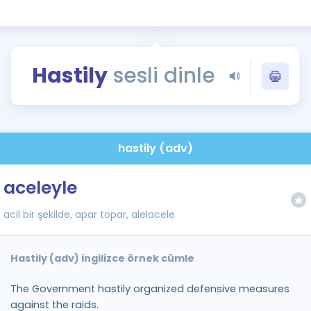
Kampanyalar
Eğitim ve Kitaplar
Blog
Hastily
sesli dinle
YDS - YÖKDİL Tüm S
İngilizce Gram
İngilizce Gramer
hastily (adv)
aceleyle
acil bir şekilde, apar topar, alelacele
Hastily (adv) ingilizce örnek cümle
The Government hastily organized defensive measures
against the raids.