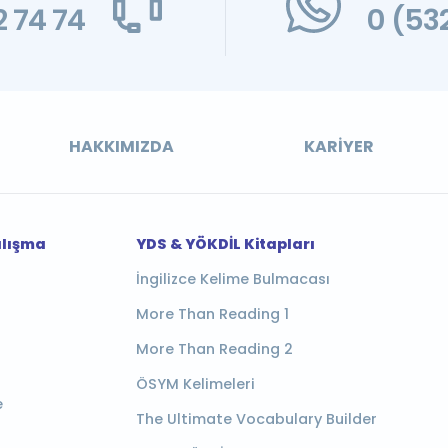
 74 74
0 (53
HAKKIMIZDA
KARIYER
alışma
YDS & YÖKDİL Kitapları
İngilizce Kelime Bulmacası
More Than Reading 1
More Than Reading 2
ÖSYM Kelimeleri
e
The Ultimate Vocabulary Builder