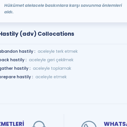
Hükümet alelacele baskınlara karşı savunma önlemleri
aldı.
Hastily (adv) Collocations
abandon hastily :
aceleyle terk etmek
back hastily :
aceleyle geri çekilmek
gather hastily :
aceleyle toplamak
prepare hastily :
aceleyle etmek
ZMETLERİ
WHATSA