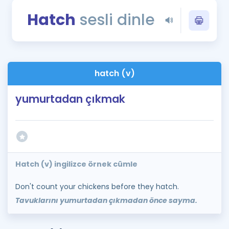
Puan Hesaplama
Hatch
sesli dinle
Rehberlik Aracı
ÖSYM Sınav Takvimi
hatch (v)
Kampanyalar
yumurtadan çıkmak
Blog
İngilizce Gramer
Hatch (v) ingilizce örnek cümle
Don't count your chickens before they hatch.
Tavuklarını yumurtadan çıkmadan önce sayma.