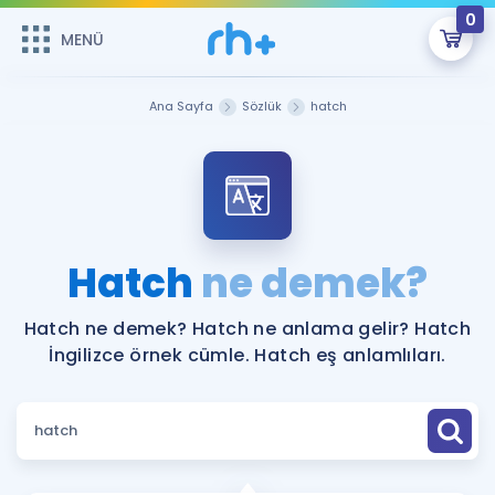
0
MENÜ
MENÜ
Üye Girişi
Ana Sayfa
Sözlük
hatch
Online Dersler
Sepetin Şu An Boş.
Çalışma Paketleri
Remzi Hoca ile seni sınava hazırlayacak onlarca eğitim seni
bekliyor!
Kitaplar ve Kaynaklar
GİRİŞ YAP
Hatch
ne demek?
Katılımcı Görüşleri
Şifremi Hatırlamıyorum
Hatch ne demek? Hatch ne anlama gelir? Hatch
İngilizce örnek cümle. Hatch eş anlamlıları.
ÜYE DEĞİLİM
Faydalı Araçlar
Ücretsiz Kaynaklar
Blog
İngilizce Gramer
Hakkımızda
Kariyer
Sözlük
Soru & Cevap
İletişim