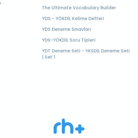
e
The Ultimate Vocabulary Builder
YDS - YÖKDİL Kelime Defteri
YDS Deneme Sınavları
YDS-YÖKDİL Soru Tipleri
YDT Deneme Seti - YKSDİL Deneme Seti
| Set 1