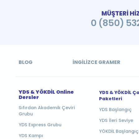
MÜŞTERİ Hİ
0 (850) 532
BLOG
İNGILIZCE GRAMER
YDS & YÖKDİL Online
YDS & YÖKDİL Ç
Dersler
Paketleri
Sıfırdan Akademik Çeviri
YDS Başlangıç
Grubu
YDS İleri Seviye
YDS Express Grubu
YÖKDİL Başlangıç
YDS Kampı