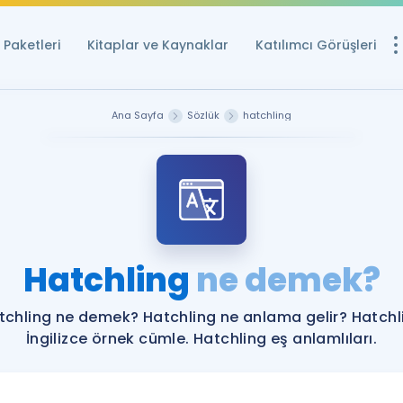
Paketleri
Kitaplar ve Kaynaklar
Katılımcı Görüşleri
Ücretsiz Kayna
Ana Sayfa
Sözlük
hatchling
YDS ve YÖKDİL içi
Sözlük
İngilizce Sınavları
Puan Hesapla
Hatchling
ne demek?
YDS ve YÖKDİL P
Remz
Rehberlik Aracı
tchling ne demek? Hatchling ne anlama gelir? Hatchl
YDS ve YÖKDİL'e H
İngilizce örnek cümle. Hatchling eş anlamlıları.
ÖSYM Sınav Ta
Tüm ÖSYM Sınavl