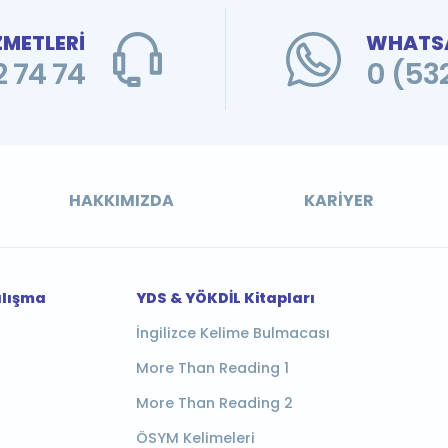
ZMETLERİ
WHATSA
 74 74
0 (53
HAKKIMIZDA
KARIYER
alışma
YDS & YÖKDİL Kitapları
İngilizce Kelime Bulmacası
More Than Reading 1
More Than Reading 2
ÖSYM Kelimeleri