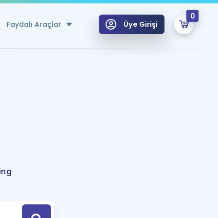
0
Faydalı Araçlar
Üye Girişi
klar
n Ücretsiz Kaynaklar
 için Özel Sözlük
Sepetin Şu An Boş.
ma
uan Hesaplama Aracı
i Hoca ile seni sınava hazırlayacak onlarca eğitim seni bekliyor!
Şifremi Hatırlamıyorum
GİRİŞ YAP
ing
azırlananlar için Öneriler
kvimi
ÜYE DEĞİLİM
arı Tek Takvimde