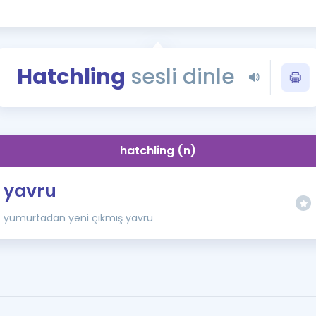
Kampanyalar
Eğitim ve Kitaplar
Blog
Hatchling
sesli dinle
YDS - YÖKDİL Tüm S
İngilizce Gram
İngilizce Gramer
hatchling (n)
yavru
yumurtadan yeni çıkmış yavru