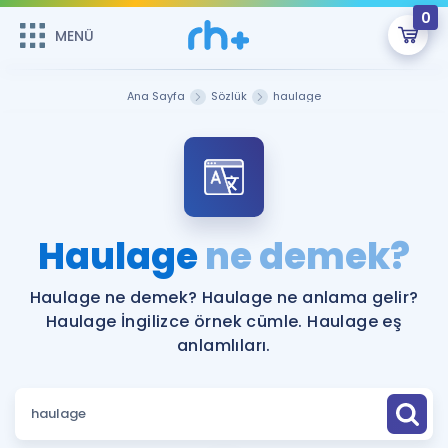
0
MENÜ
MENÜ
Üye Girişi
Ana Sayfa
Sözlük
haulage
Online Dersler
Sepetin Şu An Boş.
Çalışma Paketleri
Remzi Hoca ile seni sınava hazırlayacak onlarca eğitim seni
bekliyor!
Kitaplar ve Kaynaklar
GİRİŞ YAP
Haulage
ne demek?
Katılımcı Görüşleri
Şifremi Hatırlamıyorum
Haulage ne demek? Haulage ne anlama gelir?
Haulage İngilizce örnek cümle. Haulage eş
ÜYE DEĞİLİM
Faydalı Araçlar
anlamlıları.
Ücretsiz Kaynaklar
Blog
İngilizce Gramer
Hakkımızda
Kariyer
Sözlük
Soru & Cevap
İletişim