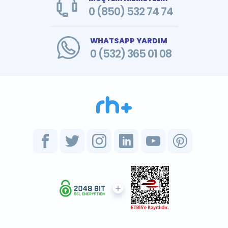
0 (850) 532 74 74
WHATSAPP YARDIM
0 (532) 365 01 08