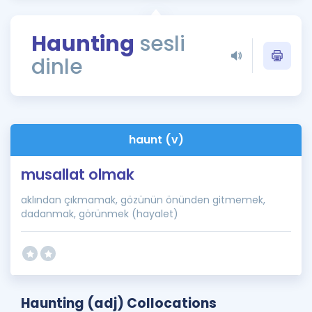
Puan Hesaplama
Haunting
sesli
Rehberlik Aracı
dinle
ÖSYM Sınav Takvimi
Kampanyalar
Blog
haunt (v)
İngilizce Gramer
musallat olmak
aklından çıkmamak, gözünün önünden gitmemek,
dadanmak, görünmek (hayalet)
Haunting (adj) Collocations