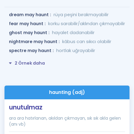
dream may haunt :
rüya peşini bırakmayabilir
fear may haunt :
korku sarabilir/aklından çıkmayabilir
ghost may haunt :
hayalet dadanabilir
nightmare may haunt :
kâbus can sıkıcı olabilir
spectre may haunt :
hortlak uğrayabilir
2 Örnek daha
haunting (adj)
unutulmaz
ara ara hatırlanan, akıldan çıkmayan, sık sık akla gelen
(anı vb)