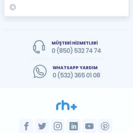
MÜŞTERİ HİZMETLERİ
0 (850) 532 74 74
WHATSAPP YARDIM
0 (532) 365 01 08