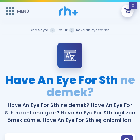
0
MENÜ
MENÜ
Üye Girişi
Ana Sayfa
Sözlük
have an eye for sth
Online Dersler
Sepetin Şu An Boş.
Çalışma Paketleri
Remzi Hoca ile seni sınava hazırlayacak onlarca eğitim seni
bekliyor!
Kitaplar ve Kaynaklar
GİRİŞ YAP
Have An Eye For Sth
ne
Katılımcı Görüşleri
demek?
Şifremi Hatırlamıyorum
ÜYE DEĞİLİM
Faydalı Araçlar
Have An Eye For Sth ne demek? Have An Eye For
Sth ne anlama gelir? Have An Eye For Sth İngilizce
Ücretsiz Kaynaklar
Blog
İngilizce Gramer
örnek cümle. Have An Eye For Sth eş anlamlıları.
Hakkımızda
Kariyer
Sözlük
Soru & Cevap
İletişim