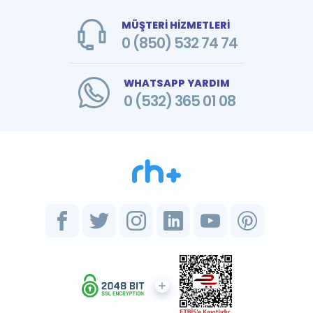
MÜŞTERİ HİZMETLERİ
0 (850) 532 74 74
WHATSAPP YARDIM
0 (532) 365 01 08