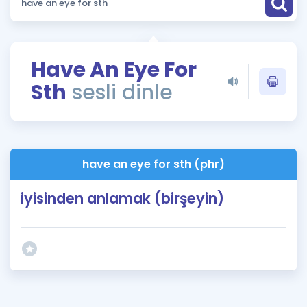
Puan Hesaplama
Rehberlik Aracı
Have An Eye For
ÖSYM Sınav Takvimi
Sth
sesli dinle
Kampanyalar
Blog
have an eye for sth (phr)
İngilizce Gramer
iyisinden anlamak (birşeyin)