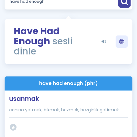
Puan Hesaplama
Rehberlik Aracı
Have Had
ÖSYM Sınav Takvimi
Enough
sesli
Kampanyalar
dinle
Blog
İngilizce Gramer
have had enough (phr)
usanmak
canına yetmek, bıkmak, bezmek, bezginlik getirmek