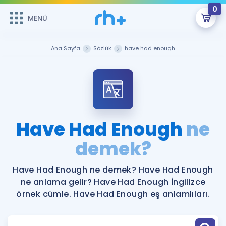
0
MENÜ
MENÜ
Üye Girişi
Ana Sayfa
Sözlük
have had enough
Online Dersler
Sepetin Şu An Boş.
Çalışma Paketleri
Remzi Hoca ile seni sınava hazırlayacak onlarca eğitim seni
bekliyor!
Kitaplar ve Kaynaklar
GİRİŞ YAP
Have Had Enough
ne
Katılımcı Görüşleri
demek?
Şifremi Hatırlamıyorum
ÜYE DEĞİLİM
Faydalı Araçlar
Have Had Enough ne demek? Have Had Enough
ne anlama gelir? Have Had Enough İngilizce
Ücretsiz Kaynaklar
Blog
İngilizce Gramer
örnek cümle. Have Had Enough eş anlamlıları.
Hakkımızda
Kariyer
Sözlük
Soru & Cevap
İletişim