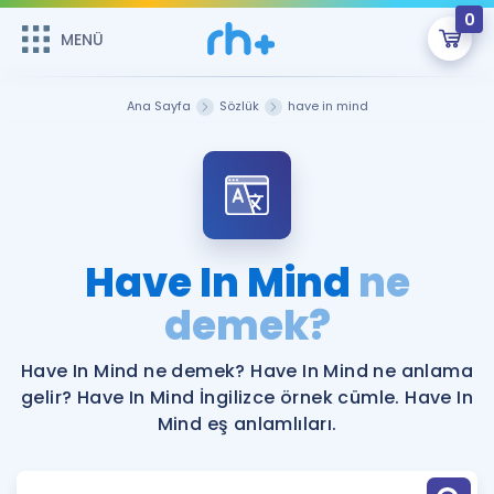
0
MENÜ
MENÜ
Üye Girişi
Ana Sayfa
Sözlük
have in mind
Online Dersler
Sepetin Şu An Boş.
Çalışma Paketleri
Remzi Hoca ile seni sınava hazırlayacak onlarca eğitim seni
bekliyor!
Kitaplar ve Kaynaklar
GİRİŞ YAP
Have In Mind
ne
Katılımcı Görüşleri
demek?
Şifremi Hatırlamıyorum
ÜYE DEĞİLİM
Faydalı Araçlar
Have In Mind ne demek? Have In Mind ne anlama
gelir? Have In Mind İngilizce örnek cümle. Have In
Ücretsiz Kaynaklar
Blog
İngilizce Gramer
Mind eş anlamlıları.
Hakkımızda
Kariyer
Sözlük
Soru & Cevap
İletişim