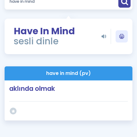
Puan Hesaplama
Rehberlik Aracı
Have In Mind
ÖSYM Sınav Takvimi
sesli dinle
Kampanyalar
Blog
have in mind (pv)
İngilizce Gramer
aklında olmak