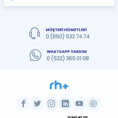
MÜŞTERİ HİZMETLERİ
0 (850) 532 74 74
WHATSAPP YARDIM
0 (532) 365 01 08