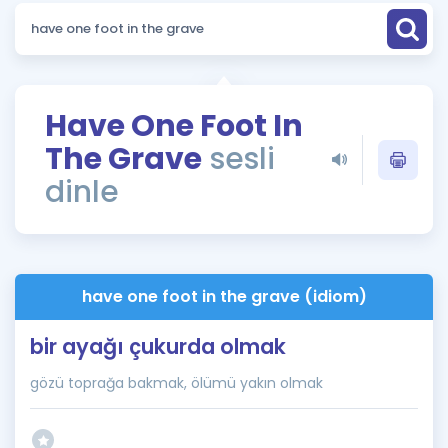
Puan Hesaplama
Rehberlik Aracı
ÖSYM Sınav Takvimi
Have One Foot In
The Grave
sesli
Kampanyalar
dinle
Blog
İngilizce Gramer
have one foot in the grave (idiom)
bir ayağı çukurda olmak
gözü toprağa bakmak, ölümü yakın olmak