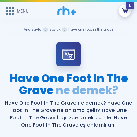
0
MENÜ
MENÜ
Üye Girişi
Ana Sayfa
Sözlük
have one foot in the grave
Online Dersler
Sepetin Şu An Boş.
Çalışma Paketleri
Remzi Hoca ile seni sınava hazırlayacak onlarca eğitim seni
bekliyor!
Kitaplar ve Kaynaklar
GİRİŞ YAP
Have One Foot In The
Katılımcı Görüşleri
Grave
ne demek?
Şifremi Hatırlamıyorum
ÜYE DEĞİLİM
Faydalı Araçlar
Have One Foot In The Grave ne demek? Have One
Foot In The Grave ne anlama gelir? Have One
Ücretsiz Kaynaklar
Blog
İngilizce Gramer
Foot In The Grave İngilizce örnek cümle. Have
One Foot In The Grave eş anlamlıları.
Hakkımızda
Kariyer
Sözlük
Soru & Cevap
İletişim