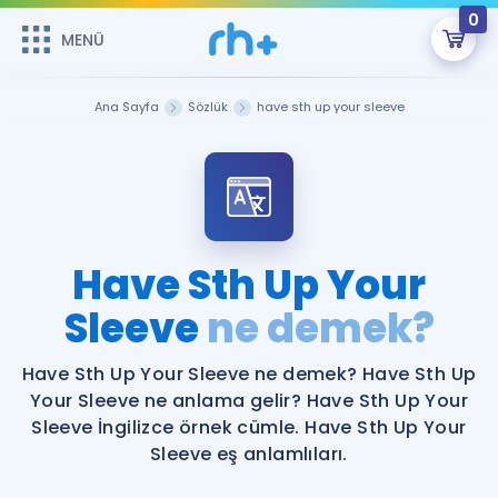
0
MENÜ
MENÜ
Üye Girişi
Ana Sayfa
Sözlük
have sth up your sleeve
Online Dersler
Sepetin Şu An Boş.
Çalışma Paketleri
Remzi Hoca ile seni sınava hazırlayacak onlarca eğitim seni
bekliyor!
Kitaplar ve Kaynaklar
GİRİŞ YAP
Have Sth Up Your
Katılımcı Görüşleri
Sleeve
ne demek?
Şifremi Hatırlamıyorum
ÜYE DEĞİLİM
Faydalı Araçlar
Have Sth Up Your Sleeve ne demek? Have Sth Up
Your Sleeve ne anlama gelir? Have Sth Up Your
Ücretsiz Kaynaklar
Blog
İngilizce Gramer
Sleeve İngilizce örnek cümle. Have Sth Up Your
Sleeve eş anlamlıları.
Hakkımızda
Kariyer
Sözlük
Soru & Cevap
İletişim