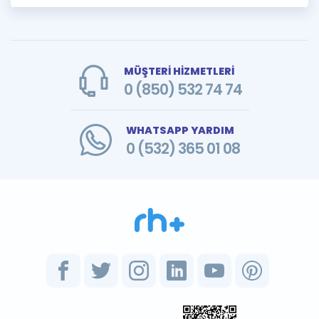
MÜŞTERİ HİZMETLERİ
0 (850) 532 74 74
WHATSAPP YARDIM
0 (532) 365 01 08