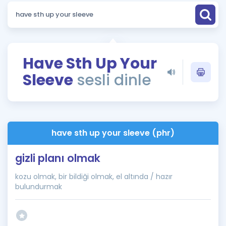
Puan Hesaplama
Rehberlik Aracı
ÖSYM Sınav Takvimi
Have Sth Up Your
Sleeve
sesli dinle
Kampanyalar
Blog
İngilizce Gramer
have sth up your sleeve (phr)
gizli planı olmak
kozu olmak, bir bildiği olmak, el altında / hazır
bulundurmak