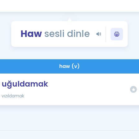
Kampanyalar
Eğitim ve Kitaplar
Blog
Haw
sesli dinle
YDS - YÖKDİL Tüm S
İngilizce Gram
İngilizce Gramer
haw (v)
uğuldamak
vızıldamak