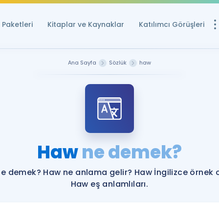
Paketleri
Kitaplar ve Kaynaklar
Katılımcı Görüşleri
Ücretsiz Kayna
Ana Sayfa
Sözlük
haw
YDS ve YÖKDİL içi
Sözlük
İngilizce Sınavları
Puan Hesapla
Haw
ne demek?
YDS ve YÖKDİL P
Remz
Rehberlik Aracı
e demek? Haw ne anlama gelir? Haw İngilizce örnek 
YDS ve YÖKDİL'e H
Haw eş anlamlıları.
ÖSYM Sınav Ta
Tüm ÖSYM Sınavl