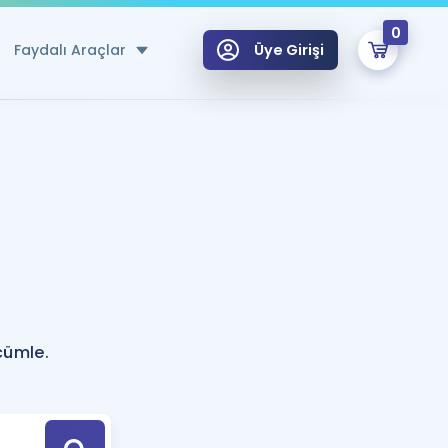
0
Faydalı Araçlar
Üye Girişi
klar
n Ücretsiz Kaynaklar
 için Özel Sözlük
Sepetin Şu An Boş.
ma
uan Hesaplama Aracı
i Hoca ile seni sınava hazırlayacak onlarca eğitim seni bekliyor!
Şifremi Hatırlamıyorum
GİRİŞ YAP
cümle.
azırlananlar için Öneriler
kvimi
ÜYE DEĞİLİM
arı Tek Takvimde