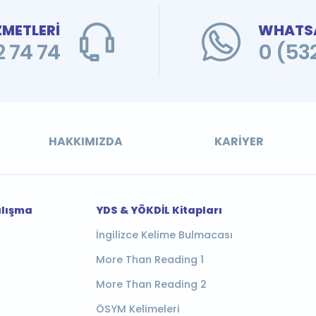
ZMETLERİ
WHATSA
 74 74
0 (53
HAKKIMIZDA
KARIYER
alışma
YDS & YÖKDİL Kitapları
İngilizce Kelime Bulmacası
More Than Reading 1
More Than Reading 2
ÖSYM Kelimeleri