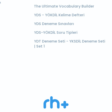
e
The Ultimate Vocabulary Builder
YDS - YÖKDİL Kelime Defteri
YDS Deneme Sınavları
YDS-YÖKDİL Soru Tipleri
YDT Deneme Seti - YKSDİL Deneme Seti
| Set 1