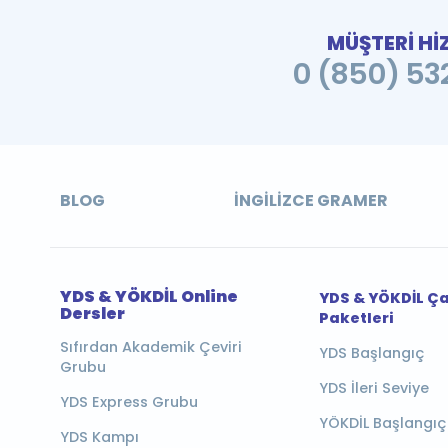
MÜŞTERİ Hİ
0 (850) 532
BLOG
İNGILIZCE GRAMER
YDS & YÖKDİL Online
YDS & YÖKDİL Ç
Dersler
Paketleri
Sıfırdan Akademik Çeviri
YDS Başlangıç
Grubu
YDS İleri Seviye
YDS Express Grubu
YÖKDİL Başlangıç
YDS Kampı