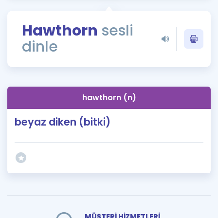
Puan Hesaplama
Hawthorn
sesli
Rehberlik Aracı
dinle
ÖSYM Sınav Takvimi
Kampanyalar
Blog
hawthorn (n)
İngilizce Gramer
beyaz diken (bitki)
MÜŞTERİ HİZMETLERİ