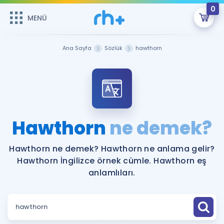
0
MENÜ
MENÜ
Üye Girişi
Ana Sayfa
Sözlük
hawthorn
Online Dersler
Sepetin Şu An Boş.
Çalışma Paketleri
Remzi Hoca ile seni sınava hazırlayacak onlarca eğitim seni
bekliyor!
Kitaplar ve Kaynaklar
GİRİŞ YAP
Hawthorn
ne demek?
Katılımcı Görüşleri
Şifremi Hatırlamıyorum
Hawthorn ne demek? Hawthorn ne anlama gelir?
Hawthorn İngilizce örnek cümle. Hawthorn eş
ÜYE DEĞİLİM
Faydalı Araçlar
anlamlıları.
Ücretsiz Kaynaklar
Blog
İngilizce Gramer
Hakkımızda
Kariyer
Sözlük
Soru & Cevap
İletişim