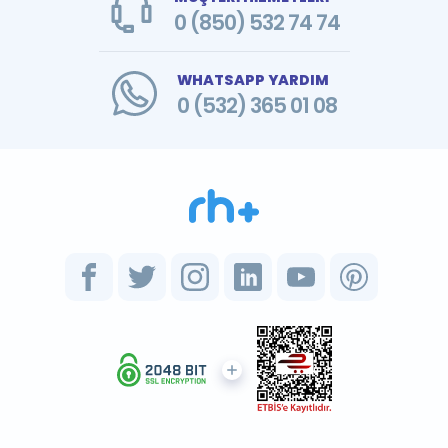
0 (850) 532 74 74
WHATSAPP YARDIM
0 (532) 365 01 08