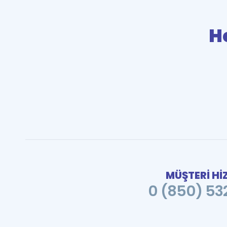
He
MÜŞTERİ Hİ
0 (850) 532