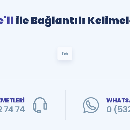
'll
ile Bağlantılı Kelime
he
ZMETLERİ
WHATSA
 74 74
0 (53