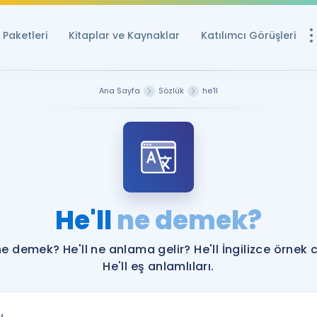
Paketleri
Kitaplar ve Kaynaklar
Katılımcı Görüşleri
Ücretsiz Kayna
Ana Sayfa
Sözlük
he'll
YDS ve YÖKDİL içi
Sözlük
İngilizce Sınavları
Puan Hesapla
He'll
ne demek?
YDS ve YÖKDİL P
Remz
Rehberlik Aracı
 ne demek? He'll ne anlama gelir? He'll İngilizce örnek 
YDS ve YÖKDİL'e H
He'll eş anlamlıları.
ÖSYM Sınav Ta
Tüm ÖSYM Sınavl