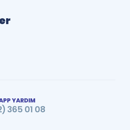
ler
PP YARDIM
2) 365 01 08