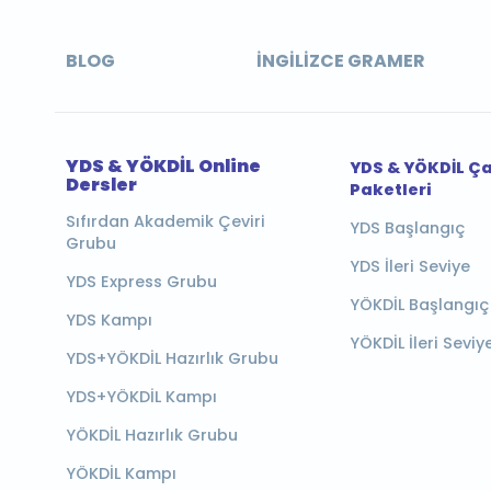
BLOG
İNGILIZCE GRAMER
YDS & YÖKDİL Online
YDS & YÖKDİL Ç
Dersler
Paketleri
Sıfırdan Akademik Çeviri
YDS Başlangıç
Grubu
YDS İleri Seviye
YDS Express Grubu
YÖKDİL Başlangıç
YDS Kampı
YÖKDİL İleri Seviy
YDS+YÖKDİL Hazırlık Grubu
YDS+YÖKDİL Kampı
YÖKDİL Hazırlık Grubu
YÖKDİL Kampı