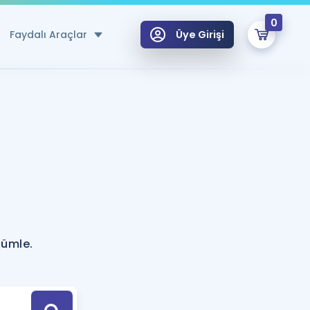
0
Faydalı Araçlar
Üye Girişi
klar
n Ücretsiz Kaynaklar
 için Özel Sözlük
Sepetin Şu An Boş.
ma
uan Hesaplama Aracı
i Hoca ile seni sınava hazırlayacak onlarca eğitim seni bekliyor!
Şifremi Hatırlamıyorum
GİRİŞ YAP
cümle.
azırlananlar için Öneriler
kvimi
ÜYE DEĞİLİM
arı Tek Takvimde