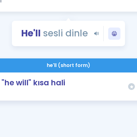
Kampanyalar
Eğitim ve Kitaplar
Blog
He'll
sesli dinle
YDS - YÖKDİL Tüm S
İngilizce Gram
İngilizce Gramer
he'll (short form)
"he will" kısa hali