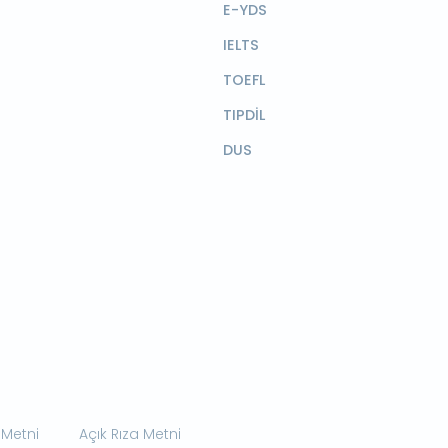
E-YDS
IELTS
TOEFL
TIPDİL
DUS
 Metni
Açık Rıza Metni