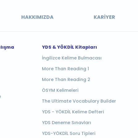
HAKKIMIZDA
KARIYER
alışma
YDS & YÖKDİL Kitapları
İngilizce Kelime Bulmacası
More Than Reading 1
More Than Reading 2
ÖSYM Kelimeleri
e
The Ultimate Vocabulary Builder
YDS - YÖKDİL Kelime Defteri
YDS Deneme Sınavları
YDS-YÖKDİL Soru Tipleri