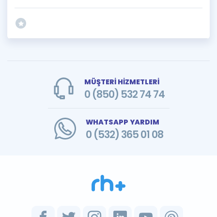
MÜŞTERİ HİZMETLERİ
0 (850) 532 74 74
WHATSAPP YARDIM
0 (532) 365 01 08