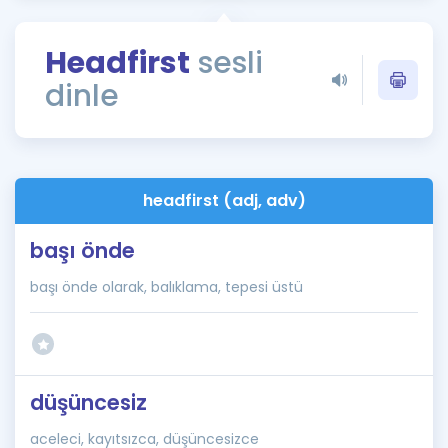
Puan Hesaplama
Headfirst
sesli
Rehberlik Aracı
dinle
ÖSYM Sınav Takvimi
Kampanyalar
Blog
headfirst (adj, adv)
İngilizce Gramer
başı önde
başı önde olarak, balıklama, tepesi üstü
düşüncesiz
aceleci, kayıtsızca, düşüncesizce