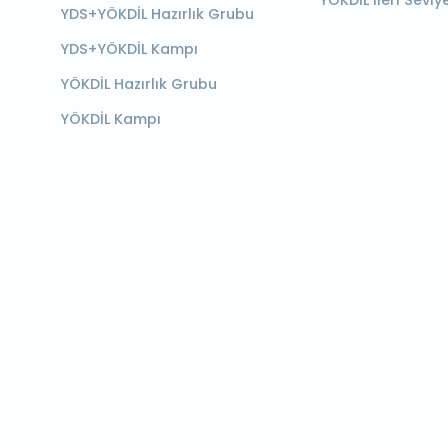
YÖKDİL İleri Seviy
YDS+YÖKDİL Hazırlık Grubu
YDS+YÖKDİL Kampı
YÖKDİL Hazırlık Grubu
YÖKDİL Kampı