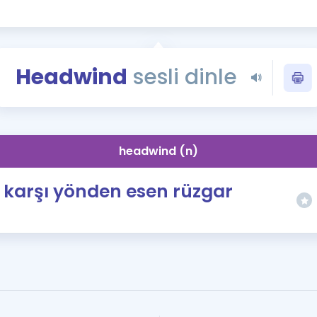
Kampanyalar
Eğitim ve Kitaplar
Blog
Headwind
sesli dinle
YDS - YÖKDİL Tüm S
İngilizce Gram
İngilizce Gramer
headwind (n)
karşı yönden esen rüzgar