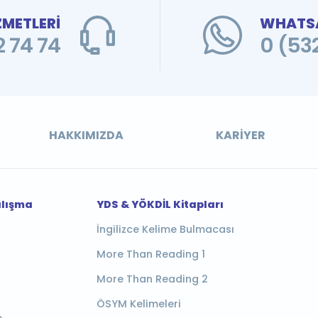
ZMETLERİ
WHATSA
 74 74
0 (53
HAKKIMIZDA
KARIYER
alışma
YDS & YÖKDİL Kitapları
İngilizce Kelime Bulmacası
More Than Reading 1
More Than Reading 2
ÖSYM Kelimeleri