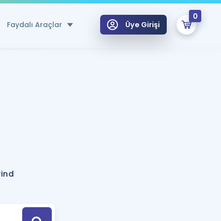
0
Faydalı Araçlar
Üye Girişi
klar
n Ücretsiz Kaynaklar
 için Özel Sözlük
Sepetin Şu An Boş.
ma
uan Hesaplama Aracı
i Hoca ile seni sınava hazırlayacak onlarca eğitim seni bekliyor!
Şifremi Hatırlamıyorum
GİRİŞ YAP
ind
azırlananlar için Öneriler
kvimi
ÜYE DEĞİLİM
arı Tek Takvimde