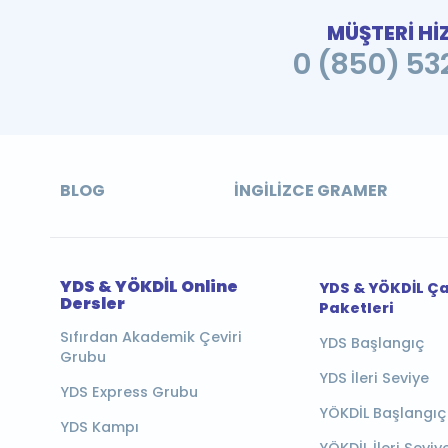
MÜŞTERİ Hİ
0 (850) 532
BLOG
İNGILIZCE GRAMER
YDS & YÖKDİL Online
YDS & YÖKDİL Ç
Dersler
Paketleri
Sıfırdan Akademik Çeviri
YDS Başlangıç
Grubu
YDS İleri Seviye
YDS Express Grubu
YÖKDİL Başlangıç
YDS Kampı