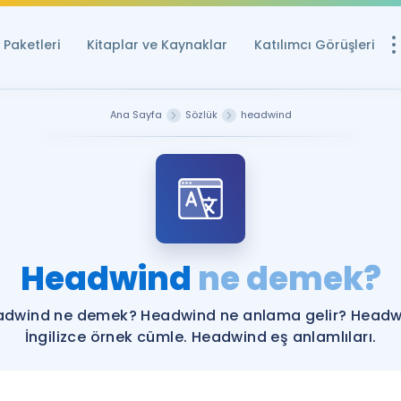
Paketleri
Kitaplar ve Kaynaklar
Katılımcı Görüşleri
Ücretsiz Kayna
Ana Sayfa
Sözlük
headwind
YDS ve YÖKDİL içi
Sözlük
İngilizce Sınavları
Puan Hesapla
Headwind
ne demek?
YDS ve YÖKDİL P
Remz
Rehberlik Aracı
adwind ne demek? Headwind ne anlama gelir? Headw
YDS ve YÖKDİL'e H
İngilizce örnek cümle. Headwind eş anlamlıları.
ÖSYM Sınav Ta
Tüm ÖSYM Sınavl