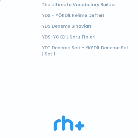
e
The Ultimate Vocabulary Builder
YDS - YÖKDİL Kelime Defteri
YDS Deneme Sınavları
YDS-YÖKDİL Soru Tipleri
YDT Deneme Seti - YKSDİL Deneme Seti
| Set 1