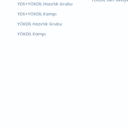
YÖKDİL İleri Seviy
YDS+YÖKDİL Hazırlık Grubu
YDS+YÖKDİL Kampı
YÖKDİL Hazırlık Grubu
YÖKDİL Kampı