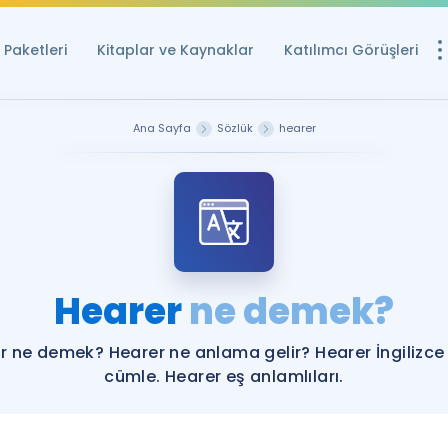
Paketleri
Kitaplar ve Kaynaklar
Katılımcı Görüşleri
Ücretsiz Kayna
Ana Sayfa
Sözlük
hearer
YDS ve YÖKDİL içi
Sözlük
İngilizce Sınavları
Puan Hesapla
Hearer
ne demek?
YDS ve YÖKDİL P
Remz
Rehberlik Aracı
r ne demek? Hearer ne anlama gelir? Hearer İngilizce
YDS ve YÖKDİL'e H
cümle. Hearer eş anlamlıları.
ÖSYM Sınav Ta
Tüm ÖSYM Sınavl