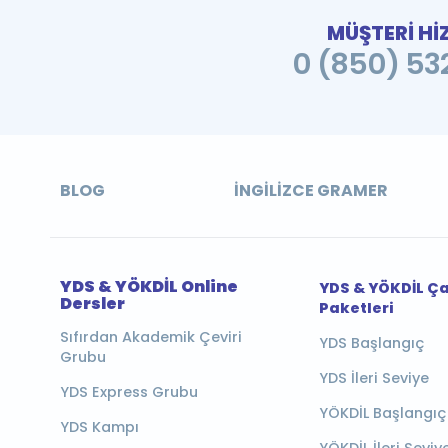
MÜŞTERİ Hİ
0 (850) 532
BLOG
İNGILIZCE GRAMER
YDS & YÖKDİL Online
YDS & YÖKDİL Ç
Dersler
Paketleri
Sıfırdan Akademik Çeviri
YDS Başlangıç
Grubu
YDS İleri Seviye
YDS Express Grubu
YÖKDİL Başlangıç
YDS Kampı