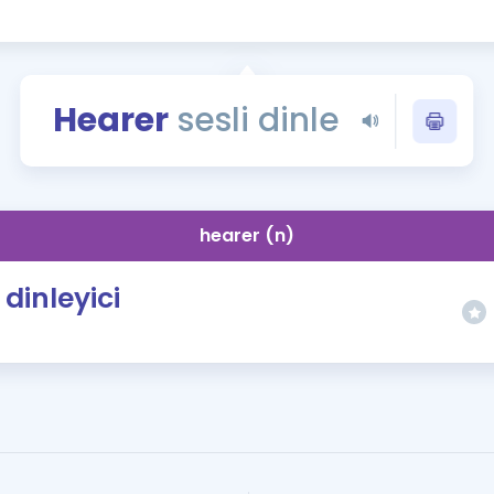
Kampanyalar
Eğitim ve Kitaplar
Blog
Hearer
sesli dinle
YDS - YÖKDİL Tüm S
İngilizce Gram
İngilizce Gramer
hearer (n)
dinleyici