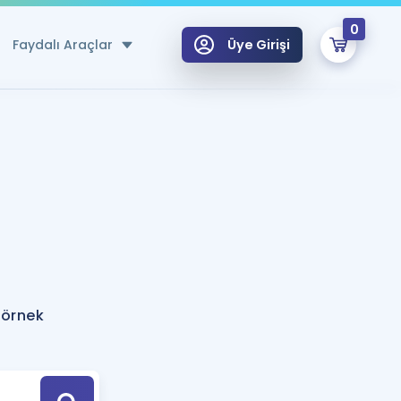
0
Faydalı Araçlar
Üye Girişi
klar
n Ücretsiz Kaynaklar
 için Özel Sözlük
Sepetin Şu An Boş.
ma
uan Hesaplama Aracı
i Hoca ile seni sınava hazırlayacak onlarca eğitim seni bekliyor!
Şifremi Hatırlamıyorum
GİRİŞ YAP
 örnek
azırlananlar için Öneriler
kvimi
ÜYE DEĞİLİM
arı Tek Takvimde