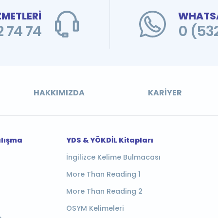
ZMETLERİ
WHATSA
 74 74
0 (53
HAKKIMIZDA
KARIYER
alışma
YDS & YÖKDİL Kitapları
İngilizce Kelime Bulmacası
More Than Reading 1
More Than Reading 2
ÖSYM Kelimeleri