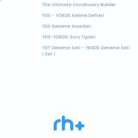
e
The Ultimate Vocabulary Builder
YDS - YÖKDİL Kelime Defteri
YDS Deneme Sınavları
YDS-YÖKDİL Soru Tipleri
YDT Deneme Seti - YKSDİL Deneme Seti
| Set 1