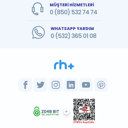
MÜŞTERİ HİZMETLERİ
0 (850) 532 74 74
WHATSAPP YARDIM
0 (532) 365 01 08