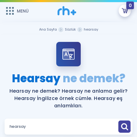
0
MENÜ
MENÜ
Üye Girişi
Ana Sayfa
Sözlük
hearsay
Online Dersler
Sepetin Şu An Boş.
Çalışma Paketleri
Remzi Hoca ile seni sınava hazırlayacak onlarca eğitim seni
bekliyor!
Kitaplar ve Kaynaklar
GİRİŞ YAP
Hearsay
ne demek?
Katılımcı Görüşleri
Şifremi Hatırlamıyorum
Hearsay ne demek? Hearsay ne anlama gelir?
Hearsay İngilizce örnek cümle. Hearsay eş
ÜYE DEĞİLİM
Faydalı Araçlar
anlamlıları.
Ücretsiz Kaynaklar
Blog
İngilizce Gramer
Hakkımızda
Kariyer
Sözlük
Soru & Cevap
İletişim