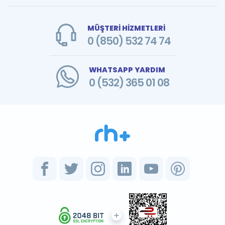
MÜŞTERİ HİZMETLERİ
0 (850) 532 74 74
WHATSAPP YARDIM
0 (532) 365 01 08