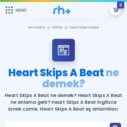
0
MENÜ
MENÜ
Üye Girişi
Ana Sayfa
Sözlük
heart skips a beat
Online Dersler
Sepetin Şu An Boş.
Çalışma Paketleri
Remzi Hoca ile seni sınava hazırlayacak onlarca eğitim seni
bekliyor!
Kitaplar ve Kaynaklar
GİRİŞ YAP
Heart Skips A Beat
ne
Katılımcı Görüşleri
demek?
Şifremi Hatırlamıyorum
ÜYE DEĞİLİM
Faydalı Araçlar
Heart Skips A Beat ne demek? Heart Skips A Beat
ne anlama gelir? Heart Skips A Beat İngilizce
Ücretsiz Kaynaklar
Blog
İngilizce Gramer
örnek cümle. Heart Skips A Beat eş anlamlıları.
Hakkımızda
Kariyer
Sözlük
Soru & Cevap
İletişim