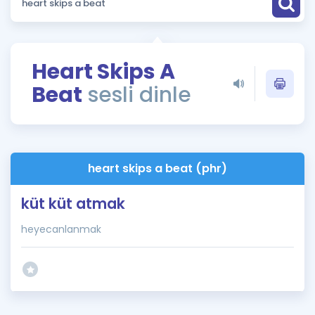
Puan Hesaplama
Rehberlik Aracı
Heart Skips A
ÖSYM Sınav Takvimi
Beat
sesli dinle
Kampanyalar
Blog
heart skips a beat (phr)
İngilizce Gramer
küt küt atmak
heyecanlanmak