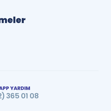
imeler
PP YARDIM
2) 365 01 08