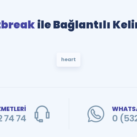
tbreak
ile Bağlantılı Kel
heart
ZMETLERİ
WHATSA
 74 74
0 (53