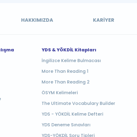
HAKKIMIZDA
KARIYER
alışma
YDS & YÖKDİL Kitapları
İngilizce Kelime Bulmacası
More Than Reading 1
More Than Reading 2
ÖSYM Kelimeleri
e
The Ultimate Vocabulary Builder
YDS - YÖKDİL Kelime Defteri
YDS Deneme Sınavları
YDS-YÖKDİL Soru Tipleri