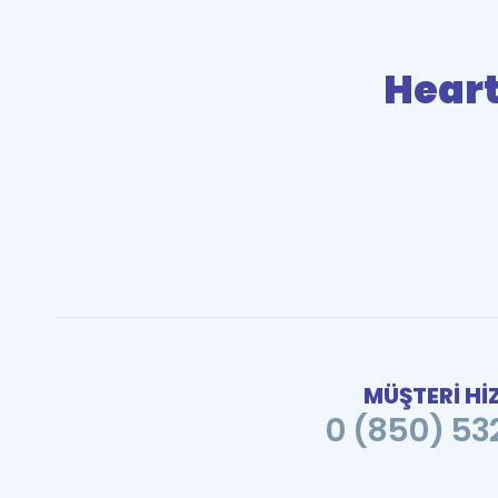
Hear
MÜŞTERİ Hİ
0 (850) 532