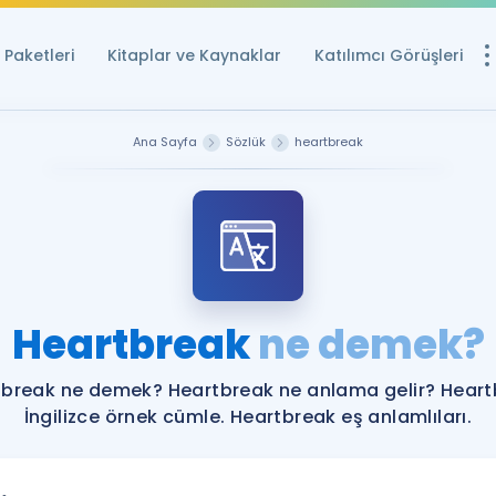
Paketleri
Kitaplar ve Kaynaklar
Katılımcı Görüşleri
Ücretsiz Kayna
Ana Sayfa
Sözlük
heartbreak
YDS ve YÖKDİL içi
Sözlük
İngilizce Sınavları
Puan Hesapla
Heartbreak
ne demek?
YDS ve YÖKDİL P
Remz
Rehberlik Aracı
break ne demek? Heartbreak ne anlama gelir? Hear
YDS ve YÖKDİL'e H
İngilizce örnek cümle. Heartbreak eş anlamlıları.
ÖSYM Sınav Ta
Tüm ÖSYM Sınavl