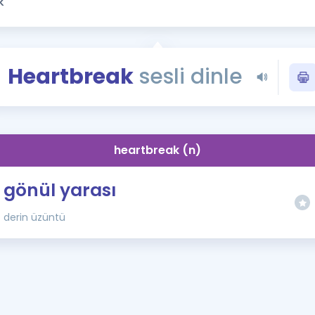
Kampanyalar
Eğitim ve Kitaplar
Blog
Heartbreak
sesli dinle
YDS - YÖKDİL Tüm S
İngilizce Gram
İngilizce Gramer
heartbreak (n)
gönül yarası
derin üzüntü