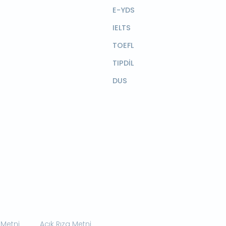
E-YDS
IELTS
TOEFL
TIPDİL
DUS
 Metni
Açık Rıza Metni