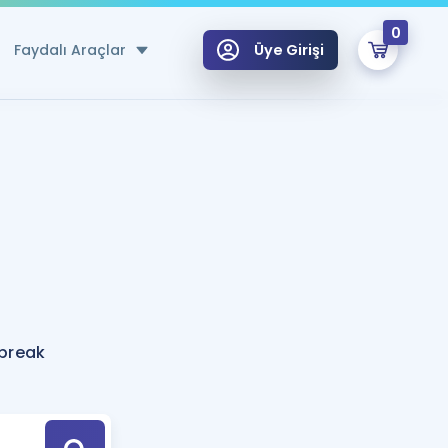
0
Faydalı Araçlar
Üye Girişi
klar
n Ücretsiz Kaynaklar
 için Özel Sözlük
Sepetin Şu An Boş.
ma
uan Hesaplama Aracı
i Hoca ile seni sınava hazırlayacak onlarca eğitim seni bekliyor!
Şifremi Hatırlamıyorum
GİRİŞ YAP
tbreak
azırlananlar için Öneriler
kvimi
ÜYE DEĞİLİM
arı Tek Takvimde