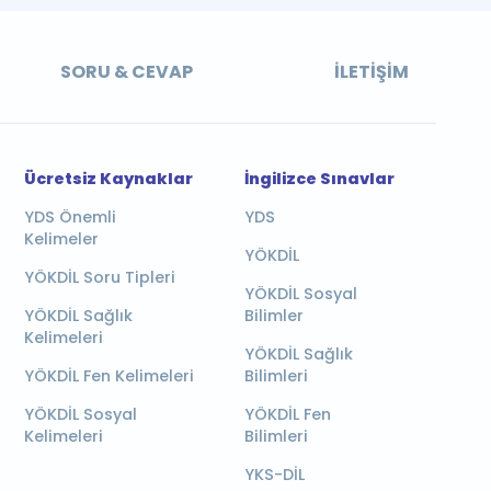
SORU & CEVAP
İLETIŞIM
Ücretsiz Kaynaklar
İngilizce Sınavlar
YDS Önemli
YDS
Kelimeler
YÖKDİL
YÖKDİL Soru Tipleri
YÖKDİL Sosyal
YÖKDİL Sağlık
Bilimler
Kelimeleri
YÖKDİL Sağlık
YÖKDİL Fen Kelimeleri
Bilimleri
YÖKDİL Sosyal
YÖKDİL Fen
Kelimeleri
Bilimleri
YKS-DİL