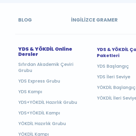
BLOG
İNGILIZCE GRAMER
YDS & YÖKDİL Online
YDS & YÖKDİL Ç
Dersler
Paketleri
Sıfırdan Akademik Çeviri
YDS Başlangıç
Grubu
YDS İleri Seviye
YDS Express Grubu
YÖKDİL Başlangıç
YDS Kampı
YÖKDİL İleri Seviy
YDS+YÖKDİL Hazırlık Grubu
YDS+YÖKDİL Kampı
YÖKDİL Hazırlık Grubu
YÖKDİL Kampı