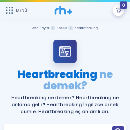
0
MENÜ
MENÜ
Üye Girişi
Ana Sayfa
Sözlük
heartbreaking
Online Dersler
Sepetin Şu An Boş.
Çalışma Paketleri
Remzi Hoca ile seni sınava hazırlayacak onlarca eğitim seni
bekliyor!
Kitaplar ve Kaynaklar
GİRİŞ YAP
Heartbreaking
ne
Katılımcı Görüşleri
demek?
Şifremi Hatırlamıyorum
ÜYE DEĞİLİM
Faydalı Araçlar
Heartbreaking ne demek? Heartbreaking ne
anlama gelir? Heartbreaking İngilizce örnek
Ücretsiz Kaynaklar
Blog
İngilizce Gramer
cümle. Heartbreaking eş anlamlıları.
Hakkımızda
Kariyer
Sözlük
Soru & Cevap
İletişim