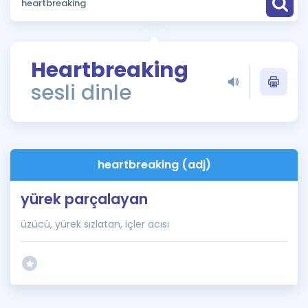
Puan Hesaplama
Rehberlik Aracı
Heartbreaking
ÖSYM Sınav Takvimi
sesli dinle
Kampanyalar
Blog
heartbreaking (adj)
İngilizce Gramer
yürek parçalayan
üzücü, yürek sızlatan, içler acısı