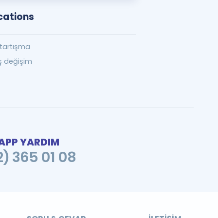
cations
 tartışma
ış değişim
PP YARDIM
2) 365 01 08