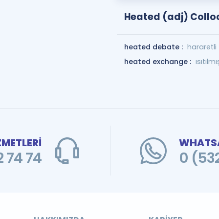
Heated (adj) Collo
heated debate :
hararetli
heated exchange :
ısıtılm
ZMETLERİ
WHATSA
 74 74
0 (53