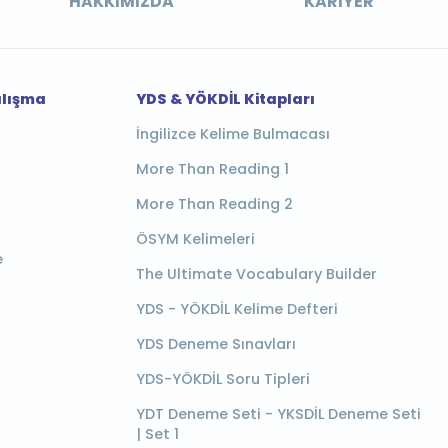
HAKKIMIZDA
KARIYER
alışma
YDS & YÖKDİL Kitapları
İngilizce Kelime Bulmacası
More Than Reading 1
More Than Reading 2
ÖSYM Kelimeleri
e
The Ultimate Vocabulary Builder
YDS - YÖKDİL Kelime Defteri
YDS Deneme Sınavları
YDS-YÖKDİL Soru Tipleri
YDT Deneme Seti - YKSDİL Deneme Seti
| Set 1