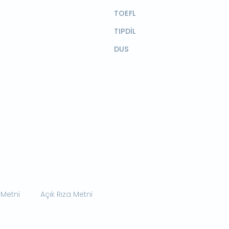
TOEFL
TIPDİL
DUS
 Metni
Açık Rıza Metni