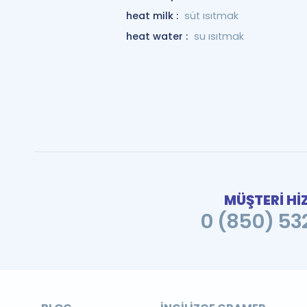
heat milk :
süt ısıtmak
heat water :
su ısıtmak
MÜŞTERİ Hİ
0 (850) 532