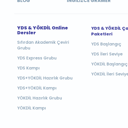
BLOG
İNGILIZCE GRAMER
YDS & YÖKDİL Online
YDS & YÖKDİL Ç
Dersler
Paketleri
Sıfırdan Akademik Çeviri
YDS Başlangıç
Grubu
YDS İleri Seviye
YDS Express Grubu
YÖKDİL Başlangıç
YDS Kampı
YÖKDİL İleri Seviy
YDS+YÖKDİL Hazırlık Grubu
YDS+YÖKDİL Kampı
YÖKDİL Hazırlık Grubu
YÖKDİL Kampı