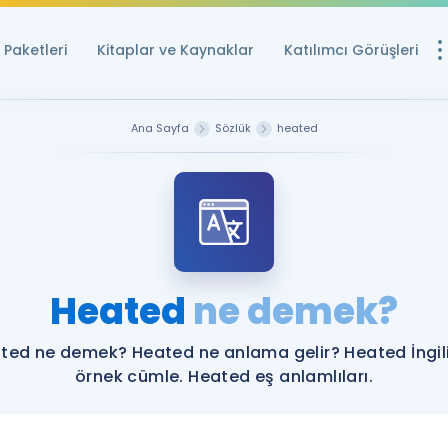
Paketleri
Kitaplar ve Kaynaklar
Katılımcı Görüşleri
Ücretsiz Kayna
Ana Sayfa
Sözlük
heated
YDS ve YÖKDİL içi
Sözlük
İngilizce Sınavları
Puan Hesapla
Heated
ne demek?
YDS ve YÖKDİL P
Remz
Rehberlik Aracı
ted ne demek? Heated ne anlama gelir? Heated İngil
YDS ve YÖKDİL'e H
örnek cümle. Heated eş anlamlıları.
ÖSYM Sınav Ta
Tüm ÖSYM Sınavl