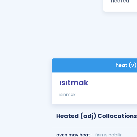
heat (v)
ısıtmak
ısınmak
Heated (adj) Collocations
oven may heat :
fırın ısınabilir