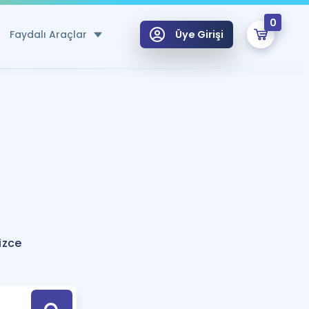
0
Faydalı Araçlar
Üye Girişi
klar
n Ücretsiz Kaynaklar
 için Özel Sözlük
Sepetin Şu An Boş.
ma
uan Hesaplama Aracı
i Hoca ile seni sınava hazırlayacak onlarca eğitim seni bekliyor!
Şifremi Hatırlamıyorum
GİRİŞ YAP
izce
azırlananlar için Öneriler
kvimi
ÜYE DEĞİLİM
arı Tek Takvimde