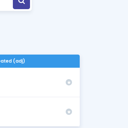
a Özel Fırsatlar
ınavlarla İlgili Haberler
er
 ve Konu Anlatımı
ated (adj)