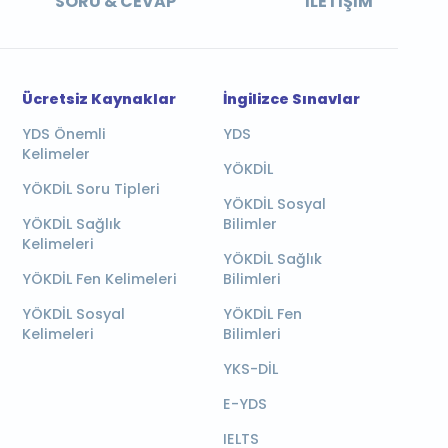
SORU & CEVAP
İLETIŞIM
Ücretsiz Kaynaklar
İngilizce Sınavlar
YDS Önemli
YDS
Kelimeler
YÖKDİL
YÖKDİL Soru Tipleri
YÖKDİL Sosyal
YÖKDİL Sağlık
Bilimler
Kelimeleri
YÖKDİL Sağlık
YÖKDİL Fen Kelimeleri
Bilimleri
YÖKDİL Sosyal
YÖKDİL Fen
Kelimeleri
Bilimleri
YKS-DİL
E-YDS
IELTS