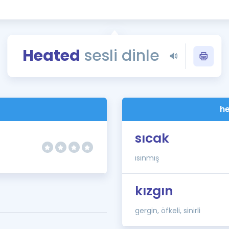
Kampanyalar
Eğitim ve Kitaplar
Blog
Heated
sesli dinle
YDS - YÖKDİL Tüm S
İngilizce Gram
İngilizce Gramer
he
sıcak
ısınmış
kızgın
gergin, öfkeli, sinirli