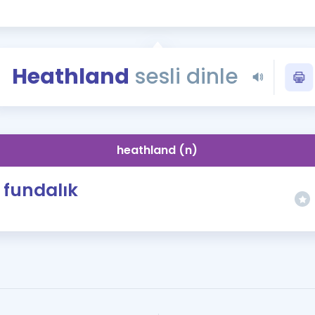
Kampanyalar
Eğitim ve Kitaplar
Blog
Heathland
sesli dinle
YDS - YÖKDİL Tüm S
İngilizce Gram
İngilizce Gramer
heathland (n)
fundalık