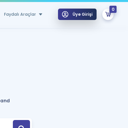
0
Faydalı Araçlar
Üye Girişi
klar
n Ücretsiz Kaynaklar
 için Özel Sözlük
Sepetin Şu An Boş.
ma
uan Hesaplama Aracı
i Hoca ile seni sınava hazırlayacak onlarca eğitim seni bekliyor!
Şifremi Hatırlamıyorum
GİRİŞ YAP
land
azırlananlar için Öneriler
kvimi
ÜYE DEĞİLİM
arı Tek Takvimde