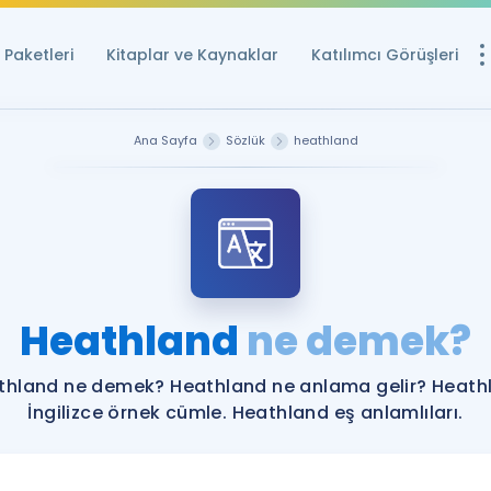
Paketleri
Kitaplar ve Kaynaklar
Katılımcı Görüşleri
Ücretsiz Kayna
Ana Sayfa
Sözlük
heathland
YDS ve YÖKDİL içi
Sözlük
İngilizce Sınavları
Puan Hesapla
Heathland
ne demek?
YDS ve YÖKDİL P
Remz
Rehberlik Aracı
thland ne demek? Heathland ne anlama gelir? Heath
YDS ve YÖKDİL'e H
İngilizce örnek cümle. Heathland eş anlamlıları.
ÖSYM Sınav Ta
Tüm ÖSYM Sınavl