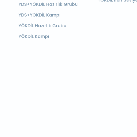
YÖKDİL İleri Seviy
YDS+YÖKDİL Hazırlık Grubu
YDS+YÖKDİL Kampı
YÖKDİL Hazırlık Grubu
YÖKDİL Kampı