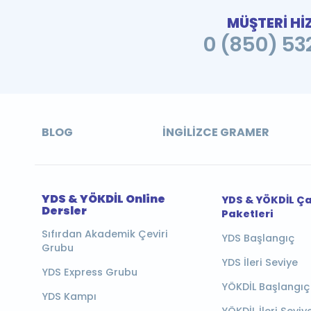
MÜŞTERİ Hİ
0 (850) 532
BLOG
İNGILIZCE GRAMER
YDS & YÖKDİL Online
YDS & YÖKDİL Ç
Dersler
Paketleri
Sıfırdan Akademik Çeviri
YDS Başlangıç
Grubu
YDS İleri Seviye
YDS Express Grubu
YÖKDİL Başlangıç
YDS Kampı