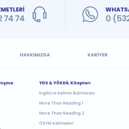
ZMETLERİ
WHATSA
 74 74
0 (53
HAKKIMIZDA
KARIYER
alışma
YDS & YÖKDİL Kitapları
İngilizce Kelime Bulmacası
More Than Reading 1
More Than Reading 2
ÖSYM Kelimeleri