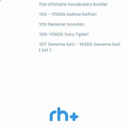
e
The Ultimate Vocabulary Builder
YDS - YÖKDİL Kelime Defteri
YDS Deneme Sınavları
YDS-YÖKDİL Soru Tipleri
YDT Deneme Seti - YKSDİL Deneme Seti
| Set 1