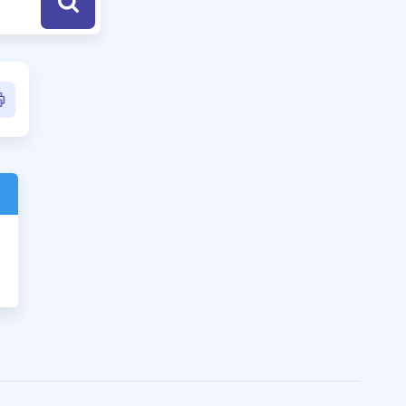
a Özel Fırsatlar
ınavlarla İlgili Haberler
er
 ve Konu Anlatımı