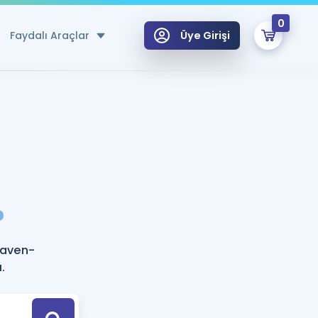
0
Faydalı Araçlar
Üye Girişi
klar
n Ücretsiz Kaynaklar
 için Özel Sözlük
Sepetin Şu An Boş.
ma
?
uan Hesaplama Aracı
i Hoca ile seni sınava hazırlayacak onlarca eğitim seni bekliyor!
Şifremi Hatırlamıyorum
GİRİŞ YAP
eaven-
azırlananlar için Öneriler
.
kvimi
ÜYE DEĞİLİM
arı Tek Takvimde