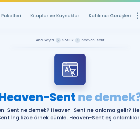
Paketleri
Kitaplar ve Kaynaklar
Katılımcı Görüşleri
Ücretsiz Kayna
Ana Sayfa
Sözlük
heaven-sent
YDS ve YÖKDİL içi
Sözlük
İngilizce Sınavları
Puan Hesapla
Heaven-Sent
ne demek
YDS ve YÖKDİL P
Remz
Rehberlik Aracı
n-Sent ne demek? Heaven-Sent ne anlama gelir? H
YDS ve YÖKDİL'e H
Sent İngilizce örnek cümle. Heaven-Sent eş anlamlıları
ÖSYM Sınav Ta
Tüm ÖSYM Sınavl