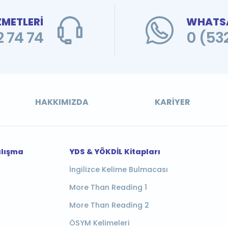
ZMETLERİ
WHATSA
 74 74
0 (53
HAKKIMIZDA
KARIYER
alışma
YDS & YÖKDİL Kitapları
İngilizce Kelime Bulmacası
More Than Reading 1
More Than Reading 2
ÖSYM Kelimeleri