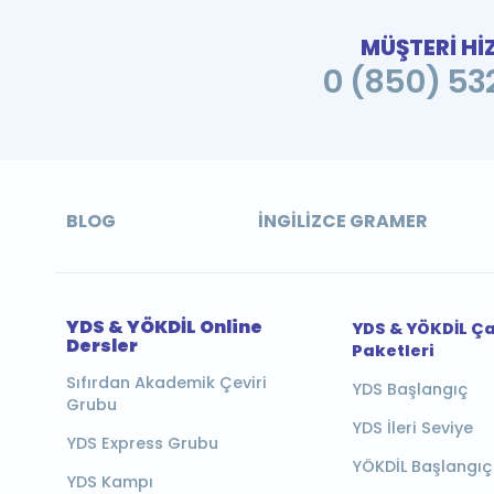
MÜŞTERİ Hİ
0 (850) 532
BLOG
İNGILIZCE GRAMER
YDS & YÖKDİL Online
YDS & YÖKDİL Ç
Dersler
Paketleri
Sıfırdan Akademik Çeviri
YDS Başlangıç
Grubu
YDS İleri Seviye
YDS Express Grubu
YÖKDİL Başlangıç
YDS Kampı