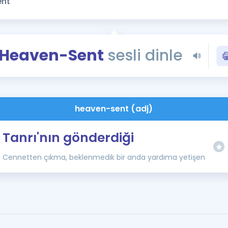
Kampanyalar
Eğitim ve Kitaplar
Blog
Heaven-Sent
sesli dinle
YDS - YÖKDİL Tüm S
İngilizce Gram
İngilizce Gramer
heaven-sent (adj)
Tanrı'nın gönderdiği
Cennetten çıkma, beklenmedik bir anda yardıma yetişen