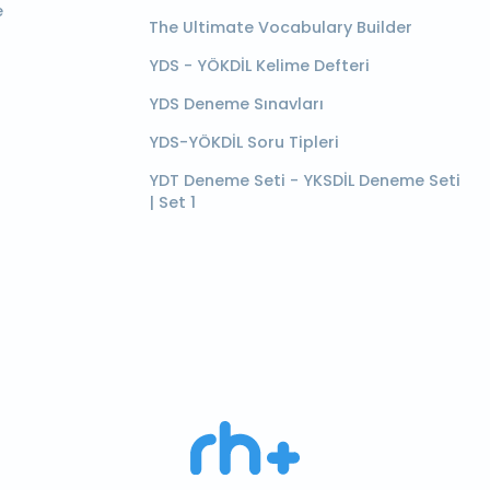
e
The Ultimate Vocabulary Builder
YDS - YÖKDİL Kelime Defteri
YDS Deneme Sınavları
YDS-YÖKDİL Soru Tipleri
YDT Deneme Seti - YKSDİL Deneme Seti
| Set 1